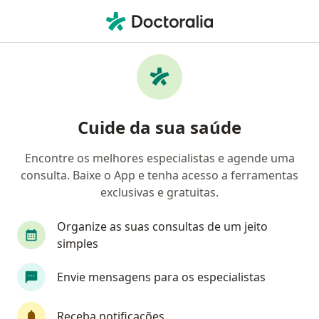
Men
Fadiga • Bragança Paulista, São Paulo SP
Filtros
• 1
Convênio
Mapa
Profissionais com experiência Fadiga,
Cuide da sua saúde
Bragança Paulista
Encontre os melhores especialistas e agende uma
consulta. Baixe o App e tenha acesso a ferramentas
Qual especialização você está procurando?
exclusivas e gratuitas.
Psicólogo
Médico clínico geral
Endocrinol
Organize as suas consultas de um jeito
simples
Envie mensagens para os especialistas
Receba notificações