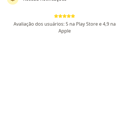
Dra. Maria Eduarda Lopes
Avaliação dos usuários: 5 na Play Store e 4,9 na
·
Mais
Generalista
Apple
1 opinião
CRM SP 237614
Endereço
Teleconsulta
Praça Maastricht 200, Bragança Paulista
•
Mapa
Dra Maria Eduarda
Atendimento domiciliar
R$ 500
Esse especialista não oferece agendamento online para esse endereço.
Solicite um atendimento