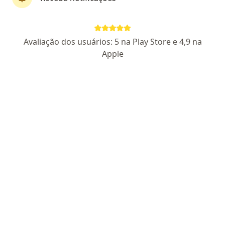
Perfil novo
Pagamento online
Avaliação dos usuários: 5 na Play Store e 4,9 na
Fernando Borba
Apple
·
Mais
Psicólogo
18 opiniões
CRP SP 221864
Parcelamento disponível
Endereço
Teleconsulta
Rua Sebastião Velho 202, São Paulo
•
Mapa
Atendimento Presencial - Fernando Borba
Consulta Psicologia
R$ 100
Esse especialista não oferece agendamento online para esse endereço.
Solicite um atendimento