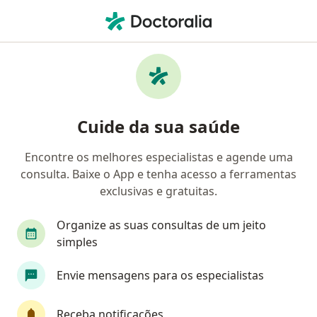
Men
Fadiga • São Paulo, Brasil
Filtros
• 1
Convênio
Mapa
Profissionais com experiência Fadiga, São
Cuide da sua saúde
Paulo
Encontre os melhores especialistas e agende uma
consulta. Baixe o App e tenha acesso a ferramentas
Qual especialização você está procurando?
exclusivas e gratuitas.
Psicólogo
Psicanalista
Nutricionista
Organize as suas consultas de um jeito
simples
Envie mensagens para os especialistas
Receba notificações