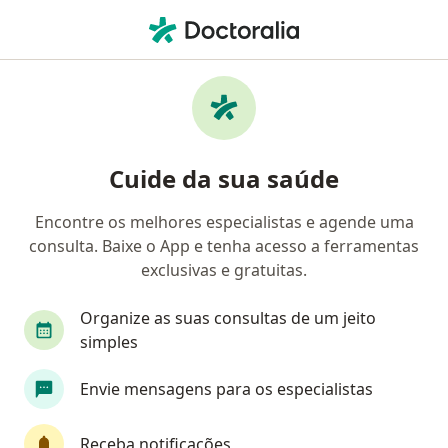
Men
Falência Renal • Rio de Janeiro, Rio de Janeiro RJ
Filtros
• 1
Convênio
Mapa
Profissionais com experiência Falência
Cuide da sua saúde
Renal, Rio de Janeiro
Encontre os melhores especialistas e agende uma
consulta. Baixe o App e tenha acesso a ferramentas
Qual especialização você está procurando?
exclusivas e gratuitas.
Nefrologista
Médico clínico geral
Cardiol
Organize as suas consultas de um jeito
simples
Envie mensagens para os especialistas
Receba notificações