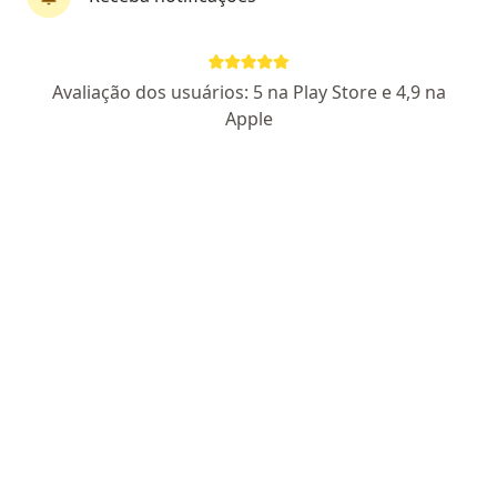
Dr. Lucas Sena
Avaliação dos usuários: 5 na Play Store e 4,9 na
·
Mais
Urologista
Apple
86 opiniões
CRM RJ 949035
RQE Nº: 42055
Avenida Embaixador Abelardo Bueno Num 1. Edifício Lagoa 2. Sala 202. Whatsapp (21)3598-9888, Rio de Janeiro
•
Mapa
Urodimension
Consulta Urologia
R$ 400
Esse especialista não oferece agendamento online para esse endereço.
Solicite um atendimento