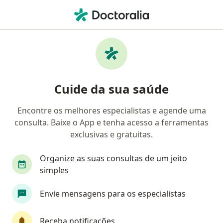
Men
Faringite • Cotia, São Paulo SP
Filtros
• 1
Convênio
Mapa
Profissionais com experiência Faringite,
Cuide da sua saúde
Cotia
Encontre os melhores especialistas e agende uma
consulta. Baixe o App e tenha acesso a ferramentas
Qual especialização você está procurando?
exclusivas e gratuitas.
Otorrino
Patologista clínico
Angiologista
Organize as suas consultas de um jeito
simples
Envie mensagens para os especialistas
Receba notificações