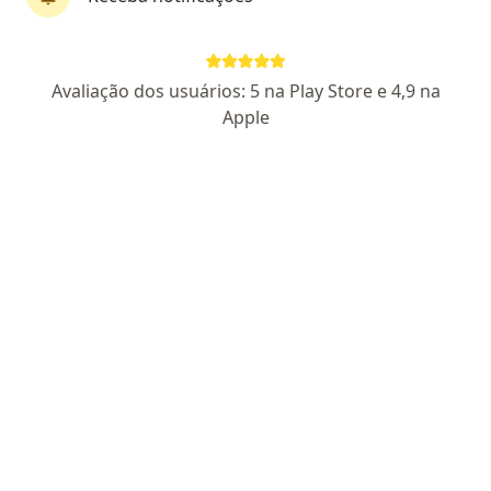
Dra. Ana Carolina Sallum Dos Santos
Avaliação dos usuários: 5 na Play Store e 4,9 na
·
Mais
Otorrino
Apple
78 opiniões
CRM 113097 SP
AMB Nº: 100479
Endereço
Teleconsulta
Avenida São Camilo 980, Cotia
•
Mapa
Doutores da Granja
Consulta Otorrinolaringologia
R$ 450
Esse especialista não oferece agendamento online para esse endereço.
Solicite um atendimento