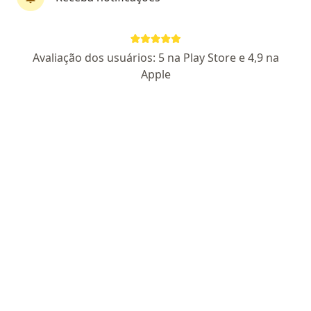
Dr. Guilherme Carrard
Avaliação dos usuários: 5 na Play Store e 4,9 na
·
Mais
Médico clínico geral
Apple
7 opiniões
CRM ES 17757
Endereço
Teleconsulta
Rua Getúlio Vargas, 161, Guarapari
•
Mapa
Vita - Saúde e Bem-Estar
Primeira consulta clínica médica
R$ 175
Esse especialista não oferece agendamento online para esse endereço.
Solicite um atendimento