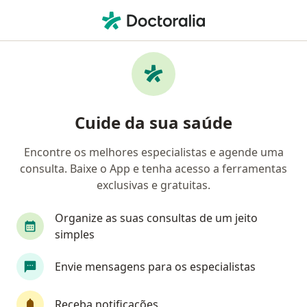
Men
Faringite • Guarapari, Espírito Santo ES
Filtros
• 1
Mapa
Profissionais com experiência Faringite,
Cuide da sua saúde
Guarapari
Encontre os melhores especialistas e agende uma
consulta. Baixe o App e tenha acesso a ferramentas
Qual especialização você está procurando?
exclusivas e gratuitas.
Otorrino
Médico clínico geral
Organize as suas consultas de um jeito
simples
Envie mensagens para os especialistas
Receba notificações