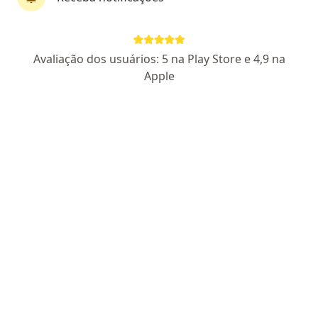
Dr. Marcelo Bello
Avaliação dos usuários: 5 na Play Store e 4,9 na
·
Mais
Mastologista
Apple
178 opiniões
CRM RJ 526781
- RQE Nº: 42400
Pacientes fiéis
Endereço 1
Endereço 2
Endereço 3
Rua Pinto de Figueiredo 55 sala 704, Rio de Janeiro
•
Mapa
Consultório Tijuca
Consulta mastologia
R$ 700
Esse especialista não oferece agendamento online para esse endereço.
Solicite um atendimento