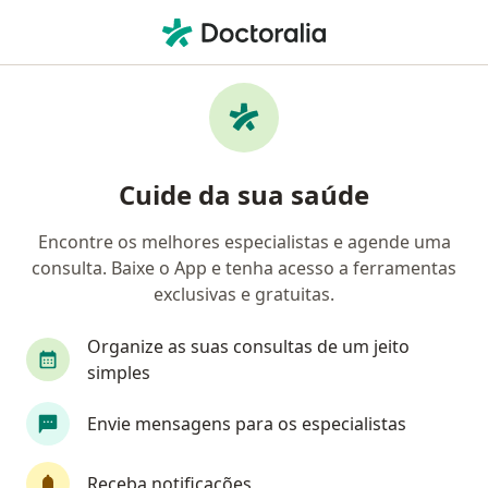
Men
Fibroadenoma • Rio de Janeiro, Rio de Janeiro RJ
Filtros
• 1
Convênio
Mapa
Profissionais com experiência
Cuide da sua saúde
Fibroadenoma, Rio de Janeiro
Encontre os melhores especialistas e agende uma
consulta. Baixe o App e tenha acesso a ferramentas
Qual especialização você está procurando?
exclusivas e gratuitas.
Mastologista
Ginecologista
Cirurgião ger
Organize as suas consultas de um jeito
simples
Envie mensagens para os especialistas
Receba notificações