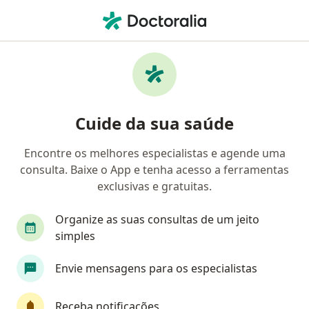
Men
Fístula Arteriovenosa Para Hemodiálisis • Nova Iguaçu, Rio de Janeiro RJ
Filtros
• 1
Convênio
Mapa
Profissionais com experiência Fístula
Cuide da sua saúde
arteriovenosa para hemodiálisis, Nova
Iguaçu
Encontre os melhores especialistas e agende uma
consulta. Baixe o App e tenha acesso a ferramentas
Qual especialização você está procurando?
exclusivas e gratuitas.
Cirurgião vascular
Angiologista
Organize as suas consultas de um jeito
simples
Envie mensagens para os especialistas
Receba notificações