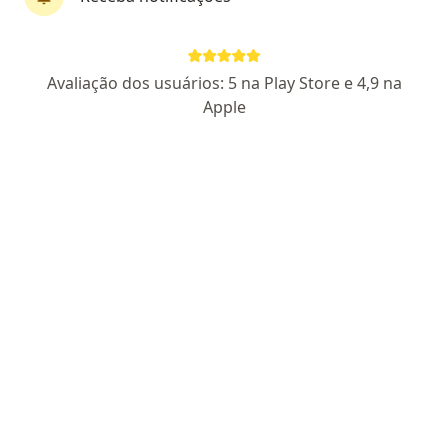
Pagamento online
Parcelamento disponível
Avaliação dos usuários: 5 na Play Store e 4,9 na
Dr. Bruno Moraes
Apple
·
Mais
Psicólogo
16 opiniões
CRP SP 159459
Endereço
Teleconsulta
Rua Barão de Paranapiacaba 233, Santos
•
Mapa
INSTITUTO RSI DE PSICOLOGIA E PSICANÁLISE
Consulta Psicologia
R$ 150
Esse especialista não oferece agendamento online para esse endereço.
Solicite um atendimento