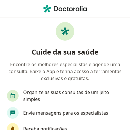
Men
Fobia Social • São Vicente, São Paulo SP
Filtros
• 1
Convênio
Mapa
Profissionais com experiência Fobia social,
Cuide da sua saúde
São Vicente
Encontre os melhores especialistas e agende uma
consulta. Baixe o App e tenha acesso a ferramentas
Qual especialização você está procurando?
exclusivas e gratuitas.
Psicólogo
Psicanalista
Psiquiatra
Te
Organize as suas consultas de um jeito
simples
Envie mensagens para os especialistas
Receba notificações