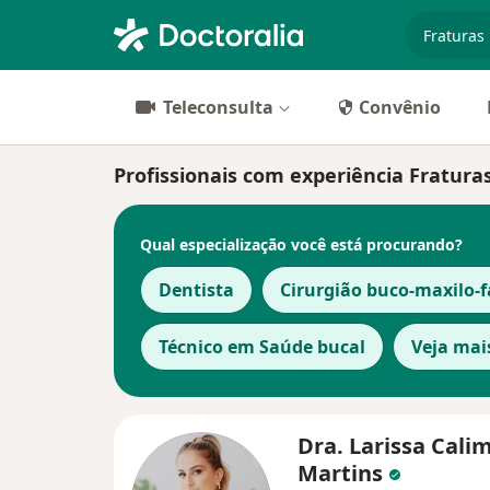
especiali
Teleconsulta
Convênio
Profissionais com experiência Fratura
Qual especialização você está procurando?
Dentista
Cirurgião buco-maxilo-f
Técnico em Saúde bucal
Veja mai
Dra. Larissa Cali
Martins