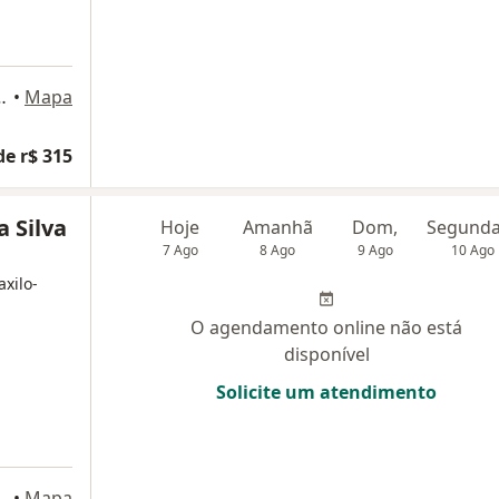
sala 602, Belo Horizonte
•
Mapa
de r$ 315
a Silva
Hoje
Amanhã
Dom,
7 Ago
8 Ago
9 Ago
10 Ago
axilo-
O agendamento online não está
disponível
Solicite um atendimento
Firmo de Matos 1262, Contagem
•
Mapa