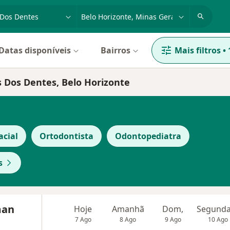
dade, doença ou nome
cidade ou região
Datas disponíveis
Bairros
Mais filtros
•
s Dos Dentes, Belo Horizonte
acial
Ortodontista
Odontopediatra
s
man
Hoje
Amanhã
Dom,
7 Ago
8 Ago
9 Ago
10 Ago