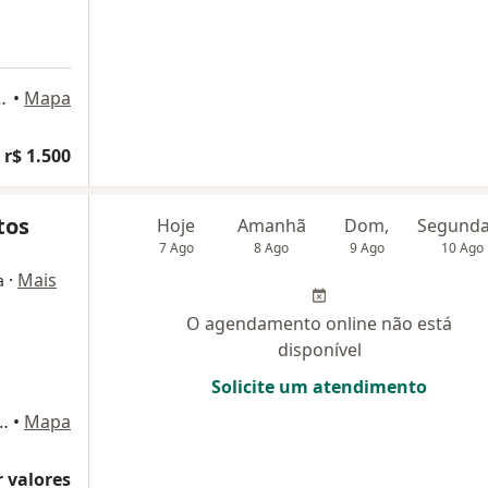
o 519, Belo Horizonte
•
Mapa
 r$ 1.500
tos
Hoje
Amanhã
Dom,
7 Ago
8 Ago
9 Ago
10 Ago
·
Mais
a
O agendamento online não está
disponível
Solicite um atendimento
1 sala 807 a 809, Belo Horizonte
•
Mapa
 valores