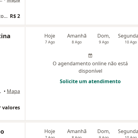
Retorno de consultas Cirurgia e traumatologia Buco-maxilo-facial
R$ 2
tina
Hoje
Amanhã
Dom,
7 Ago
8 Ago
9 Ago
10 Ago
O agendamento online não está
disponível
Solicite um atendimento
 Belo Horizonte
•
Mapa
 valores
no
Hoje
Amanhã
Dom,
7 Ago
8 Ago
9 Ago
10 Ago