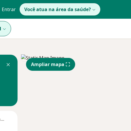
Entrar
Você atua na área da saúde?
1
Ampliar mapa
Segunda-feira
Ter,
Qua
Qui,
11 Ago
12 Ago
13 Ago