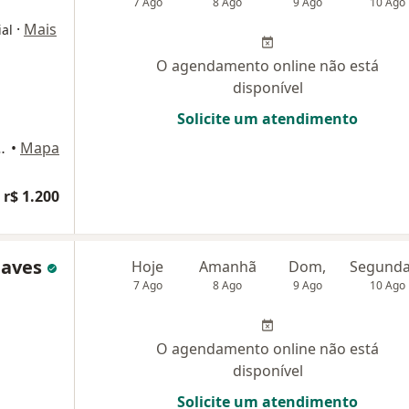
7 Ago
8 Ago
9 Ago
10 Ago
·
Mais
ial
O agendamento online não está
disponível
Solicite um atendimento
o 519, Belo Horizonte
•
Mapa
 r$ 1.200
haves
Hoje
Amanhã
Dom,
7 Ago
8 Ago
9 Ago
10 Ago
O agendamento online não está
disponível
Solicite um atendimento