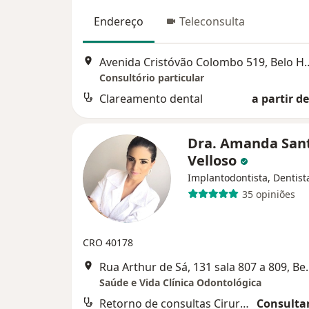
Endereço
Teleconsulta
Avenida Cristóvão Colomb
Consultório particular
Clareamento dental
a partir de
Dra. Amanda San
Velloso
Implantodontista, Dentist
35 opiniões
CRO 40178
Rua Arthur de Sá, 13
Saúde e Vida Clínica Odontológica
Retorno de consultas Cirurgia e traumatologia Buco-maxilo-facial
Consultar