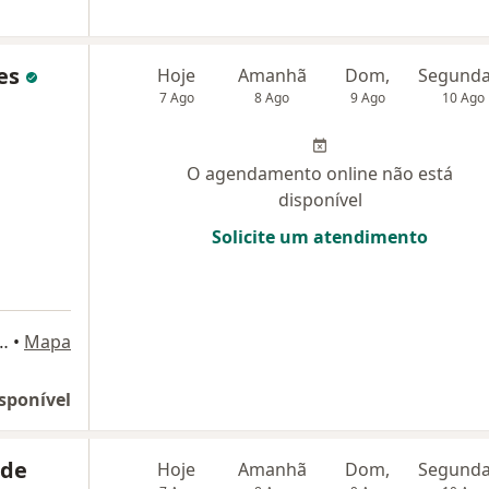
es
Hoje
Amanhã
Dom,
7 Ago
8 Ago
9 Ago
10 Ago
O agendamento online não está
disponível
Solicite um atendimento
PENA, 2839, Belo Horizonte
•
Mapa
sponível
 de
Hoje
Amanhã
Dom,