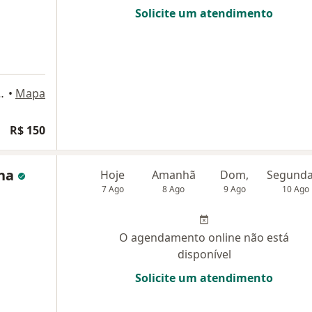
Solicite um atendimento
boa, Belo Horizonte
•
Mapa
R$ 150
ena
Hoje
Amanhã
Dom,
7 Ago
8 Ago
9 Ago
10 Ago
O agendamento online não está
disponível
Solicite um atendimento