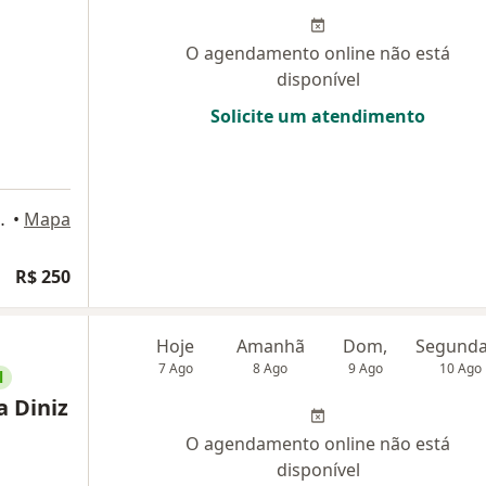
O agendamento online não está
disponível
Solicite um atendimento
pilotis., Belo Horizonte
•
Mapa
R$ 250
Hoje
Amanhã
Dom,
7 Ago
8 Ago
9 Ago
10 Ago
l
a Diniz
O agendamento online não está
disponível