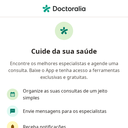
Men
Ganho De Massa Muscular • Rio de Janeiro, Rio de Janeiro RJ
Filtros
• 1
Convênio
Mapa
Profissionais com experiência Ganho de
Cuide da sua saúde
massa muscular, Rio de Janeiro
Encontre os melhores especialistas e agende uma
consulta. Baixe o App e tenha acesso a ferramentas
Qual especialização você está procurando?
exclusivas e gratuitas.
Nutricionista
Endocrinologista
Generalis
Organize as suas consultas de um jeito
simples
Envie mensagens para os especialistas
Receba notificações