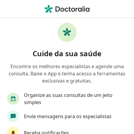
Men
Ginecomastia • São José dos Campos, São Paulo SP
Filtros
• 1
Convênio
Mapa
Profissionais com experiência
Cuide da sua saúde
Ginecomastia, São José dos Campos
Encontre os melhores especialistas e agende uma
consulta. Baixe o App e tenha acesso a ferramentas
Qual especialização você está procurando?
exclusivas e gratuitas.
Cirurgião plástico
Mastologista
Médico cl
Organize as suas consultas de um jeito
simples
Envie mensagens para os especialistas
Receba notificações