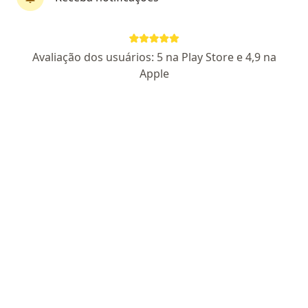
Dra. Érica Santana
Avaliação dos usuários: 5 na Play Store e 4,9 na
·
Mais
Cirurgiã plástica
Apple
91 opiniões
CRM - 162418/ SP | RQE Nº: 84885
Endereço
Teleconsulta
Av. Anchieta, número 671, São José dos Campos
•
Mapa
CLÍNICA UROTHERAP
Primeira consulta Cirurgia Plástica
R$ 400
Esse especialista não oferece agendamento online para esse endereço.
Solicite um atendimento