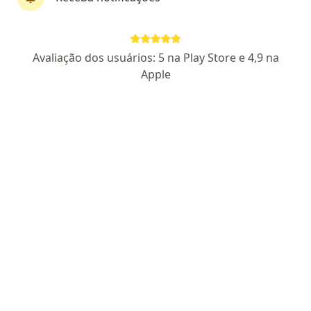
Dr. Pedro Duraes Serracarbassa
Avaliação dos usuários: 5 na Play Store e 4,9 na
·
Mais
Oftalmologista
Apple
199 opiniões
CRM SP 73059
RQE 44100
Pacientes fiéis
Endereço
Teleconsulta
Av. Brasil, 600 - sala 806 - Boqueirao, Praia Grande
•
Mapa
Beatrix - Consultorio Dr. Pedro Duraes Serracarbassa
Consulta Oftalmologia
R$ 420
Esse especialista não oferece agendamento online para esse endereço.
Solicite um atendimento