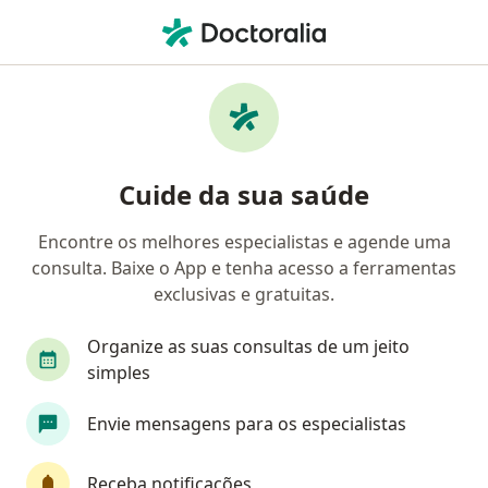
Men
Glaucoma • São Vicente, São Paulo SP
Filtros
• 1
Convênio
Mapa
Profissionais com experiência Glaucoma,
Cuide da sua saúde
São Vicente
Encontre os melhores especialistas e agende uma
consulta. Baixe o App e tenha acesso a ferramentas
Qual especialização você está procurando?
exclusivas e gratuitas.
Oftalmologista
Médico clínico geral
Organize as suas consultas de um jeito
simples
Envie mensagens para os especialistas
Receba notificações