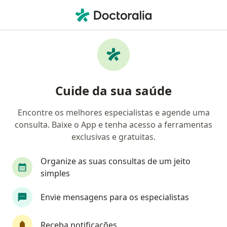
Men
Hematúria • São Paulo, Brasil
Filtros
• 1
Convênio
Mapa
Profissionais com experiência Hematúria,
Cuide da sua saúde
São Paulo
Encontre os melhores especialistas e agende uma
consulta. Baixe o App e tenha acesso a ferramentas
Qual especialização você está procurando?
exclusivas e gratuitas.
Nefrologista
Urologista
Pediatra
Méd
Organize as suas consultas de um jeito
simples
Envie mensagens para os especialistas
Receba notificações