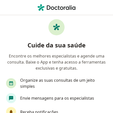
Men
Hérnia Epigástrica • Rio de Janeiro, Rio de Janeiro RJ
Filtros
• 1
Convênio
Mapa
Profissionais com experiência Hérnia
Cuide da sua saúde
epigástrica, Rio de Janeiro
Encontre os melhores especialistas e agende uma
consulta. Baixe o App e tenha acesso a ferramentas
Qual especialização você está procurando?
exclusivas e gratuitas.
Cirurgião geral
Cirurgião do aparelho digestiv
Organize as suas consultas de um jeito
simples
Envie mensagens para os especialistas
Receba notificações