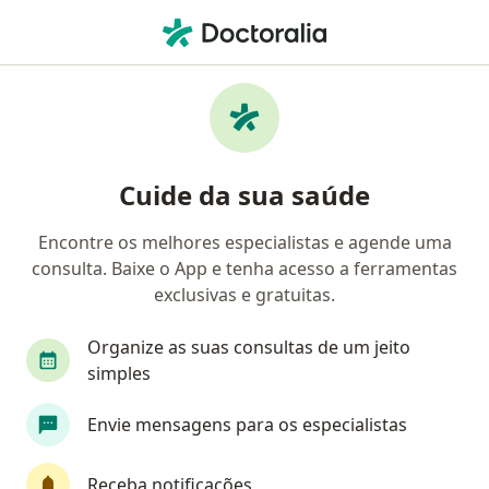
Men
Hérnia Inguinal • Campo Grande, Mato Grosso do Sul MS
Filtros
• 1
Convênio
Mapa
Profissionais com experiência Hérnia
Cuide da sua saúde
inguinal, Campo Grande
Encontre os melhores especialistas e agende uma
consulta. Baixe o App e tenha acesso a ferramentas
Qual especialização você está procurando?
exclusivas e gratuitas.
Cirurgião geral
Cirurgião pediátrico
Urolo
Organize as suas consultas de um jeito
simples
Envie mensagens para os especialistas
Receba notificações