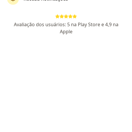
Dr. Simei Ricardo de Lima
Avaliação dos usuários: 5 na Play Store e 4,9 na
·
Mais
Cirurgião geral, Urologista
Apple
3 opiniões
3825 - MS
RQE Nº: 2609
RQE Nº: 2957
Endereço
Teleconsulta
Rua Paraíba, 529, Campo Grande
•
Mapa
Centro Urológico Avançado
Consulta Urologia
R$ 250
Esse especialista não oferece agendamento online para esse endereço.
Solicite um atendimento