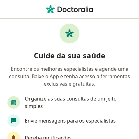
Men
Hipercalciúria • São Paulo, Brasil
Filtros
• 1
Convênio
Mapa
Profissionais com experiência
Cuide da sua saúde
Hipercalciúria, São Paulo
Encontre os melhores especialistas e agende uma
consulta. Baixe o App e tenha acesso a ferramentas
Qual especialização você está procurando?
exclusivas e gratuitas.
Urologista
Nefrologista
Cirurgião geral
Organize as suas consultas de um jeito
simples
Envie mensagens para os especialistas
Receba notificações