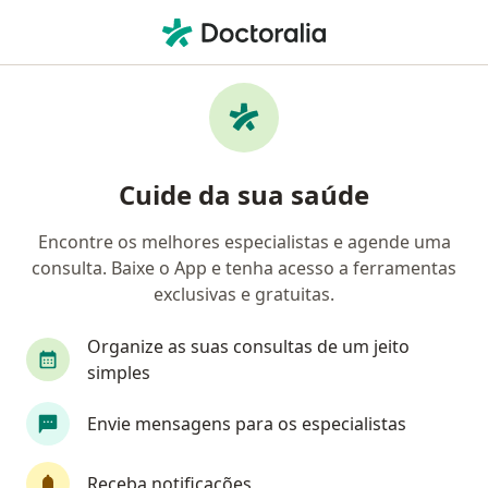
Men
Hiperparatireoidismo Primário • Campinas, São Paulo SP
Filtros
• 1
Convênio
Mapa
Profissionais com experiência
Cuide da sua saúde
Hiperparatireoidismo Primário, Campinas
Encontre os melhores especialistas e agende uma
consulta. Baixe o App e tenha acesso a ferramentas
Qual especialização você está procurando?
exclusivas e gratuitas.
Endocrinologista
Médico clínico geral
Cir
Organize as suas consultas de um jeito
simples
Envie mensagens para os especialistas
Receba notificações