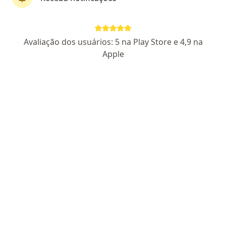
Dra. Rafaella Galo Padula
Avaliação dos usuários: 5 na Play Store e 4,9 na
·
Mais
Endocrinologista
Apple
187 opiniões
CRM MG 52400
- RQE Nº: 46543
Pacientes fiéis
Rua Sampaio 261, Granbery, Juiz de Fora
•
Mapa
INSTITUTO SALUTE
Consulta Endocrinologia e Metabologia
a partir de r$ 170
Esse especialista não oferece agendamento online para esse endereço.
Solicite um atendimento