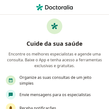
Men
Hiperprolactinemia • Juiz de Fora, Minas Gerais MG
Filtros
• 1
Convênio
Mapa
Profissionais com experiência
Cuide da sua saúde
Hiperprolactinemia, Juiz de Fora
Encontre os melhores especialistas e agende uma
consulta. Baixe o App e tenha acesso a ferramentas
Qual especialização você está procurando?
exclusivas e gratuitas.
Endocrinologista
Médico clínico geral
Car
Organize as suas consultas de um jeito
simples
Envie mensagens para os especialistas
Receba notificações