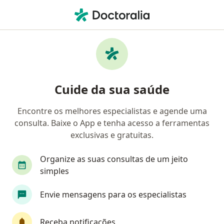
Men
Hipertireoidismo • Águas Claras, FD
Filtros
• 1
Convênio
Mapa
Profissionais com experiência
Cuide da sua saúde
Hipertireoidismo, Águas Claras
Encontre os melhores especialistas e agende uma
consulta. Baixe o App e tenha acesso a ferramentas
Qual especialização você está procurando?
exclusivas e gratuitas.
Endocrinologista
Médico clínico geral
Nut
Organize as suas consultas de um jeito
simples
Envie mensagens para os especialistas
Receba notificações