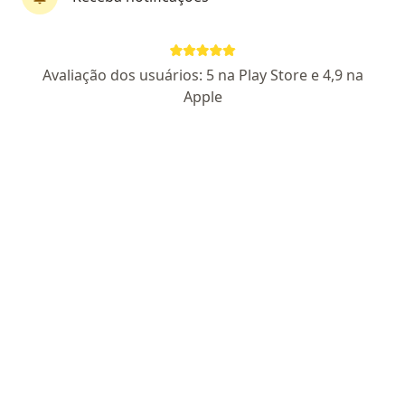
Dr. Thiago Telles
Avaliação dos usuários: 5 na Play Store e 4,9 na
·
Mais
Cirurgião plástico
Apple
139 opiniões
146134 SP
RQE 70937
Endereço
Teleconsulta
Avenida Paulista, 1636 - cj1401, São Paulo
•
Mapa
Consultório Dr Thiago Telles - Cirurgia Plástica
Primeira consulta Cirurgia Plástica
R$ 600
Esse especialista não oferece agendamento online para esse endereço.
Solicite um atendimento