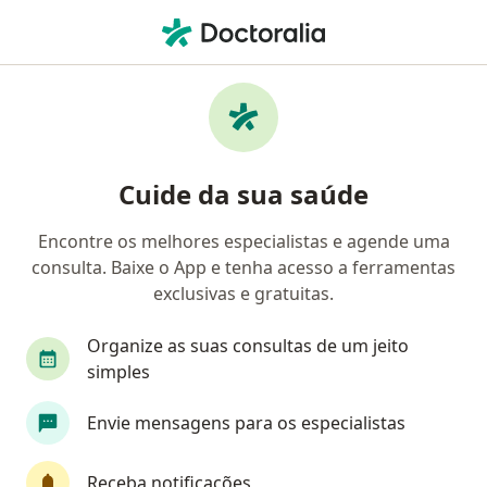
Men
Hipertrofia De Mama • São Paulo, Brasil
Filtros
• 1
Convênio
Mapa
Profissionais com experiência Hipertrofia de
Cuide da sua saúde
mama, São Paulo
Encontre os melhores especialistas e agende uma
consulta. Baixe o App e tenha acesso a ferramentas
Qual especialização você está procurando?
exclusivas e gratuitas.
Cirurgião plástico
Cirurgião geral
Especia
Organize as suas consultas de um jeito
simples
Envie mensagens para os especialistas
Receba notificações