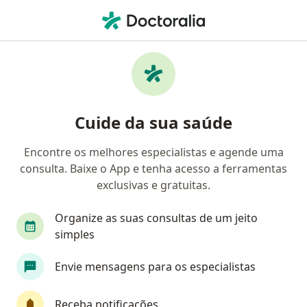
Men
Hipertrofia • Campo Grande, Mato Grosso do Sul MS
Filtros
• 1
Convênio
Mapa
Profissionais com experiência Hipertrofia,
Cuide da sua saúde
Campo Grande
Encontre os melhores especialistas e agende uma
consulta. Baixe o App e tenha acesso a ferramentas
Qual especialização você está procurando?
exclusivas e gratuitas.
Nutricionista
Nutrólogo
Médico clínico g
Organize as suas consultas de um jeito
simples
Envie mensagens para os especialistas
Receba notificações