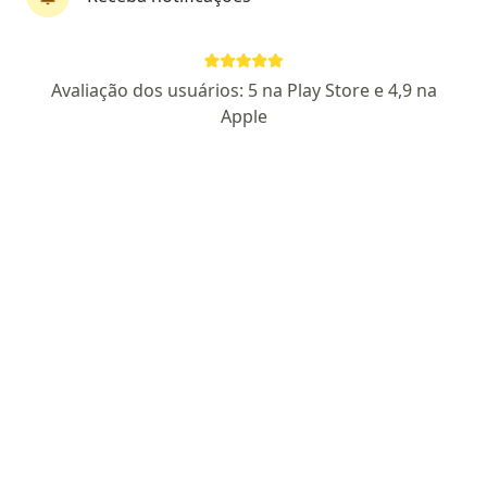
Perfil novo
Pagamento online
Avaliação dos usuários: 5 na Play Store e 4,9 na
Parcelamento disponível
Apple
Dra. Isabela Donatti
·
Mais
Endocrinologista, Médica clínica geral, Generalista
12 opiniões
CRM PR 46826
RQE não encontrado (ENDOCRINOLOGISTA)
Diabetes,Menopausa,Obesidade,Tireóide
Pós graduada em Endocrinologia pelo
H.I.A.Einstein
Acompanhamento de perto com resolutividade!
Endereço
Teleconsulta
Avenida Afonso Pena, Campo Grande
•
Mapa
Consultório Particular Online, sem local físico.