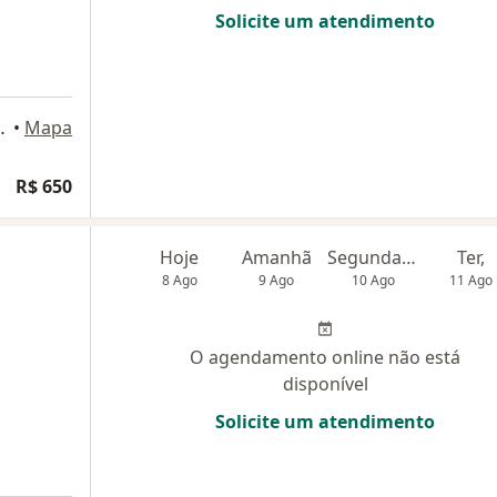
Solicite um atendimento
2, Rio de Janeiro
•
Mapa
R$ 650
Hoje
Amanhã
Segunda-feira
Ter,
8 Ago
9 Ago
10 Ago
11 Ago
O agendamento online não está
disponível
Solicite um atendimento