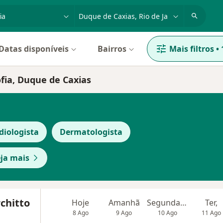
dade, doença ou nome
cidade ou região
Datas disponíveis
Bairros
Mais filtros
•
ofia, Duque de Caxias
diologista
Dermatologista
ja mais
chitto
Hoje
Amanhã
Segunda-feira
Ter,
8 Ago
9 Ago
10 Ago
11 Ago