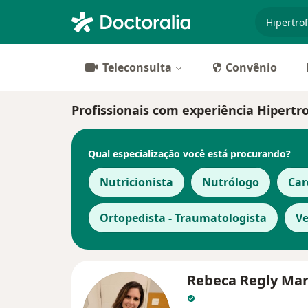
especiali
Teleconsulta
Convênio
Profissionais com experiência Hipertr
Qual especialização você está procurando?
Nutricionista
Nutrólogo
Car
Ortopedista - Traumatologista
Ve
Rebeca Regly Mar