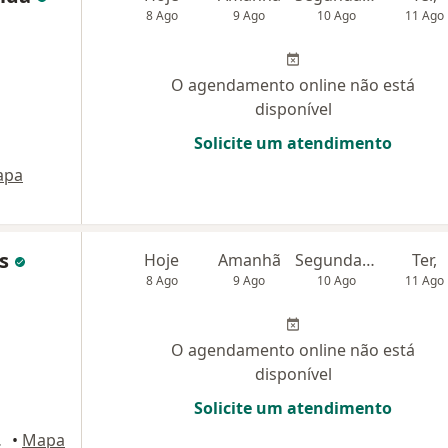
8 Ago
9 Ago
10 Ago
11 Ago
O agendamento online não está
disponível
Solicite um atendimento
apa
es
Hoje
Amanhã
Segunda-feira
Ter,
8 Ago
9 Ago
10 Ago
11 Ago
O agendamento online não está
disponível
Solicite um atendimento
 Caxias
•
Mapa