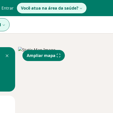
Entrar
Você atua na área da saúde?
1
Ampliar mapa
Qua
Qui,
Sex,
12 Ago
13 Ago
14 Ago