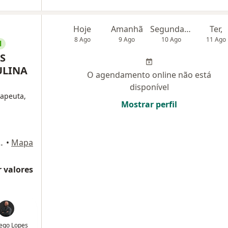
Hoje
Amanhã
Segunda-feira
Ter,
8 Ago
9 Ago
10 Ago
11 Ago
l
S
ULINA
O agendamento online não está
disponível
rapeuta,
Mostrar perfil
ala 606, Duque de Caxias
•
Mapa
 valores
iego Lopes