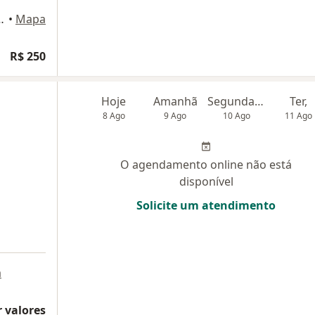
ala 606, Duque de Caxias
•
Mapa
R$ 250
Hoje
Amanhã
Segunda-feira
Ter,
8 Ago
9 Ago
10 Ago
11 Ago
O agendamento online não está
disponível
Solicite um atendimento
a
 valores