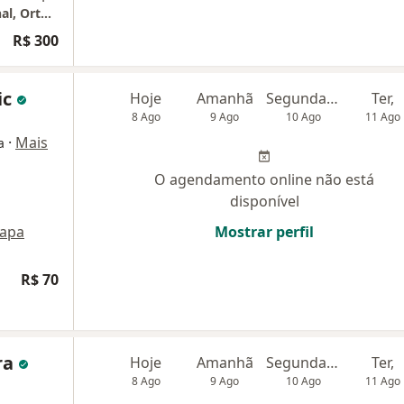
Dr Igor Fernandes - Nutrição Clinica Funcional, Ortomolecular, Fitoterapia & Saúde Gastrointestinal
R$ 300
ic
Hoje
Amanhã
Segunda-feira
Ter,
8 Ago
9 Ago
10 Ago
11 Ago
·
Mais
a
O agendamento online não está
disponível
apa
Mostrar perfil
R$ 70
ra
Hoje
Amanhã
Segunda-feira
Ter,
8 Ago
9 Ago
10 Ago
11 Ago