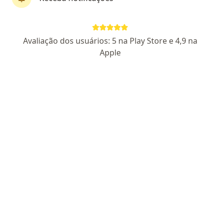
Perfil novo
Pagamento online
Avaliação dos usuários: 5 na Play Store e 4,9 na
Parcelamento disponível
Apple
Fernando Borba
·
Mais
Psicólogo
19 opiniões
CRP SP 221864
Endereço
Teleconsulta
Rua Sebastião Velho 202, São Paulo
•
Mapa
Atendimento Presencial - Fernando Borba
Consulta Psicologia
R$ 100
Esse especialista não oferece agendamento online para esse endereço.
Solicite um atendimento