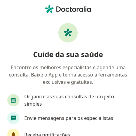
Men
Hipocondríase • São Paulo, Brasil
Filtros
• 1
Convênio
Mapa
Profissionais com experiência
Cuide da sua saúde
Hipocondríase, São Paulo
Encontre os melhores especialistas e agende uma
consulta. Baixe o App e tenha acesso a ferramentas
Qual especialização você está procurando?
exclusivas e gratuitas.
Psicólogo
Psiquiatra
Psicanalista
Méd
Organize as suas consultas de um jeito
simples
Envie mensagens para os especialistas
Receba notificações