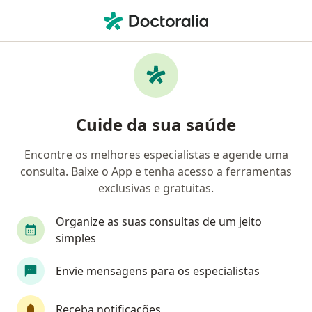
Men
Hipogonadismo • Rio de Janeiro, Rio de Janeiro RJ
Filtros
• 1
Convênio
Mapa
Profissionais com experiência
Cuide da sua saúde
Hipogonadismo, Rio de Janeiro
Encontre os melhores especialistas e agende uma
consulta. Baixe o App e tenha acesso a ferramentas
Qual especialização você está procurando?
exclusivas e gratuitas.
Endocrinologista
Ginecologista
Urologist
Organize as suas consultas de um jeito
simples
Envie mensagens para os especialistas
Receba notificações