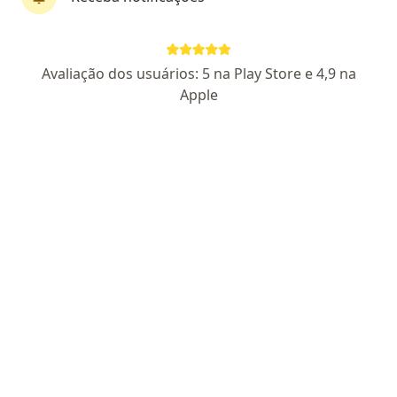
Perfil novo
Avaliação dos usuários: 5 na Play Store e 4,9 na
Dr. ARON ALI SMAIL
Apple
·
Mais
Endocrinologista
5 opiniões
CRM RJ 134342-4
RQE não encontrado (ENDOCRINOLOGISTA)
Especialista em Endocrinologia
UFG
Esclarecedor
Endereço
Teleconsulta
Avenida das Américas 19019, Rio de Janeiro
•
Mapa
Aron Ali
Tratamento do sobrepeso
R$ 400