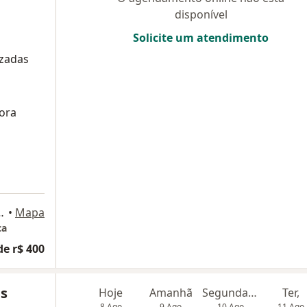
disponível
Solicite um atendimento
izadas
ora
 1699, Montes Claros
•
Mapa
ca
de r$ 400
us
Hoje
Amanhã
Segunda-feira
Ter,
8 Ago
9 Ago
10 Ago
11 Ago