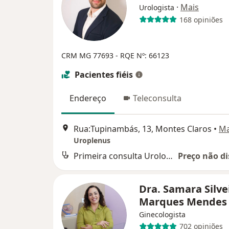
·
Mais
Urologista
168 opiniões
CRM MG 77693
- RQE Nº: 66123
Pacientes fiéis
Endereço
Teleconsulta
Rua:Tupinambás, 13, Montes Claros
•
M
Uroplenus
Primeira consulta Urologia
Preço não di
Dra. Samara Silve
Marques Mende
Ginecologista
702 opiniões