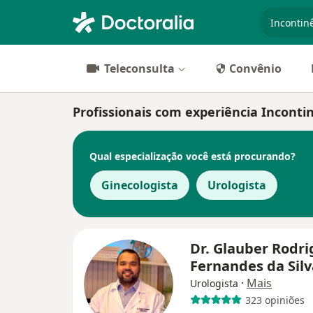
especiali
Teleconsulta
Convênio
Profissionais com experiência Inconti
Qual especialização você está procurando?
Ginecologista
Urologista
Dr. Glauber Rodr
Fernandes da Sil
·
Mais
Urologista
323 opiniões