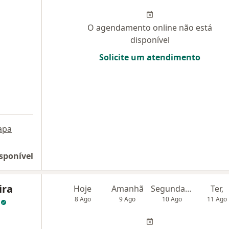
O agendamento online não está
disponível
Solicite um atendimento
apa
sponível
ira
Hoje
Amanhã
Segunda-feira
Ter,
s
8 Ago
9 Ago
10 Ago
11 Ago