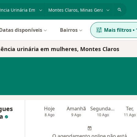
dade, doença ou nome
cidade ou região
Datas disponíveis
Bairros
Mais filtros
•
nência urinária em mulheres, Montes Claros
igues
Hoje
Amanhã
Segunda-feira
Ter,
va
8 Ago
9 Ago
10 Ago
11 Ago
O agendamento online não está