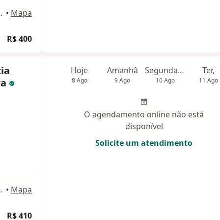
- Sala 1401, Montes Claros
•
Mapa
R$ 400
ia
Hoje
Amanhã
Segunda-feira
Ter,
ra
8 Ago
9 Ago
10 Ago
11 Ago
O agendamento online não está
disponível
Solicite um atendimento
89, Montes Claros
•
Mapa
R$ 410