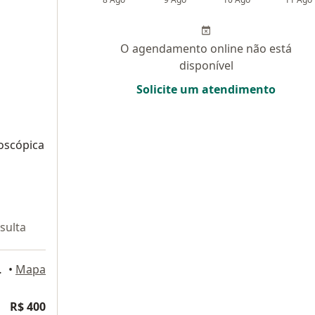
O agendamento online não está
disponível
Solicite um atendimento
oscópica
sulta
., Montes Claros
•
Mapa
R$ 400