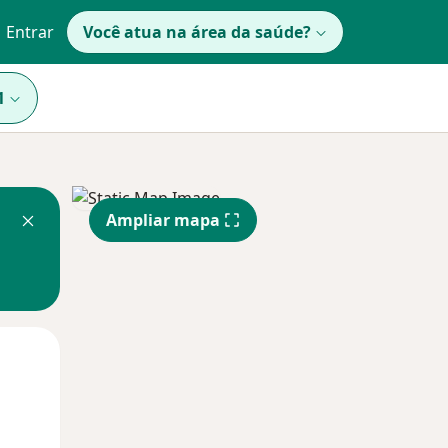
Entrar
Você atua na área da saúde?
1
Ampliar mapa
Qua
Qui,
Sex,
12 Ago
13 Ago
14 Ago