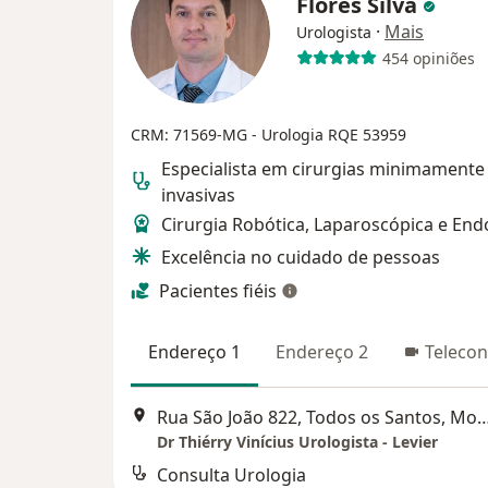
Flores Silva
·
Mais
Urologista
454 opiniões
CRM: 71569-MG
- Urologia RQE 53959
Especialista em cirurgias minimamente
invasivas
Cirurgia Robótica, Laparoscópica e End
Excelência no cuidado de pessoas
Pacientes fiéis
Endereço 1
Endereço 2
Telecon
Rua São João 822, Todos os Santos, Montes Claros - MG
Dr Thiérry Vinícius Urologista - Levier
Consulta Urologia