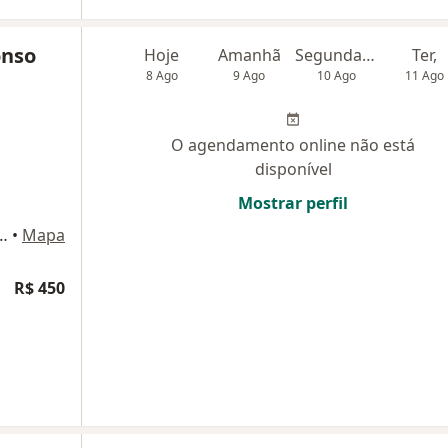
onso
Hoje
Amanhã
Segunda-feira
Ter,
8 Ago
9 Ago
10 Ago
11 Ago
O agendamento online não está
disponível
Mostrar perfil
a Machado 1858, Montes Claros
•
Mapa
R$ 450