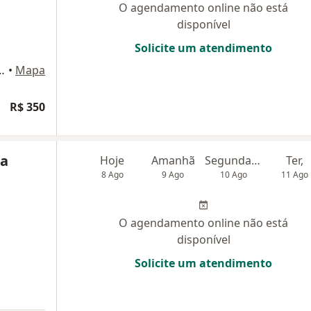
O agendamento online não está
disponível
Solicite um atendimento
025 SALA 1202, Montes Claros
•
Mapa
R$ 350
da
Hoje
Amanhã
Segunda-feira
Ter,
8 Ago
9 Ago
10 Ago
11 Ago
O agendamento online não está
disponível
Solicite um atendimento