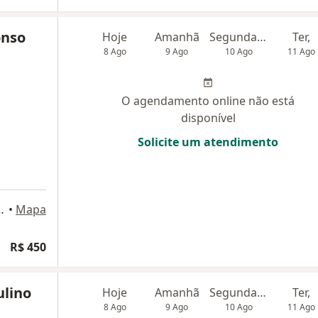
onso
Hoje
Amanhã
Segunda-feira
Ter,
8 Ago
9 Ago
10 Ago
11 Ago
O agendamento online não está
disponível
Solicite um atendimento
o, n1858 - Melo, Montes Claros
•
Mapa
R$ 450
ulino
Hoje
Amanhã
Segunda-feira
Ter,
8 Ago
9 Ago
10 Ago
11 Ago