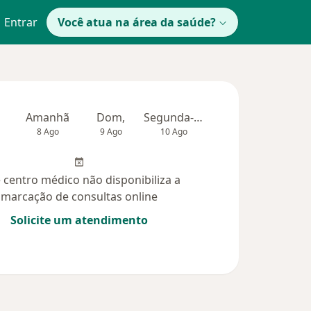
Entrar
Você atua na área da saúde?
Amanhã
Dom,
Segunda-feira
Ter,
Qua
8 Ago
9 Ago
10 Ago
11 Ago
12 Ag
 centro médico não disponibiliza a
marcação de consultas online
Solicite um atendimento