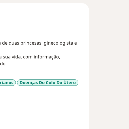
de duas princesas, ginecologista e
a sua vida, com informação,
de.
rianos
Doenças Do Colo Do Útero
a11y_sr_more_diseases