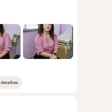
 detalhes
bre a experiência