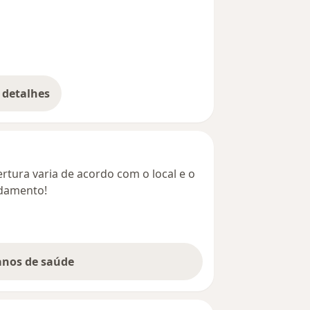
 detalhes
bre o endereço
rtura varia de acordo com o local e o
ndamento!
lanos de saúde