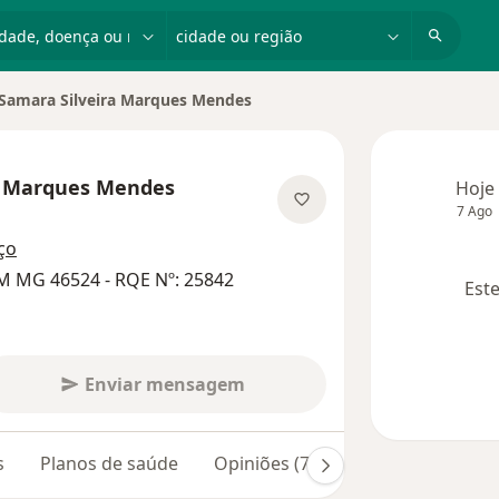
dade, doença ou nome
cidade ou região
Samara Silveira Marques Mendes
r de cidade
a Marques Mendes
Hoje
7 Ago
e as especializações
ço
M MG 46524 - RQE Nº: 25842
Este
Enviar mensagem
s
Planos de saúde
Opiniões (702)