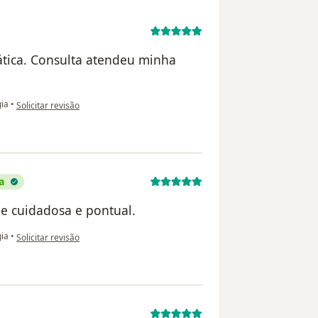
ática. Consulta atendeu minha
na opinião do utilizador Elza Coutinho
gia
•
Solicitar revisão
a
 e cuidadosa e pontual.
na opinião do utilizador Michelly Machado
gia
•
Solicitar revisão