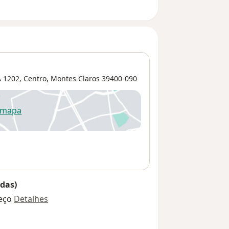
 1202,
Centro
,
Montes Claros
39400-090
 mapa
re num novo separador
das)
eço
Detalhes