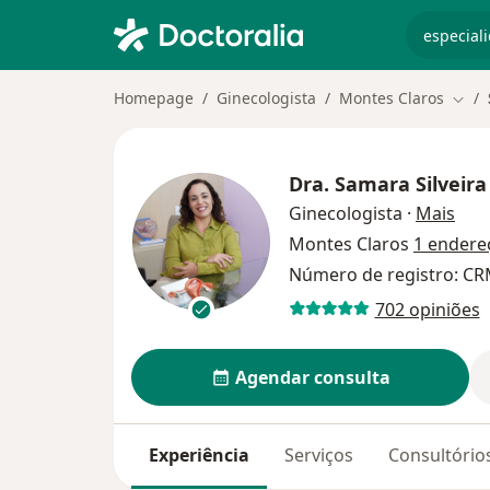
especiali
Homepage
Ginecologista
Montes Claros
Muda
Dra.
Samara Silveir
sobr
Ginecologista
·
Mais
Montes Claros
1 endere
Número de registro: CR
702 opiniões
Agendar consulta
Experiência
Serviços
Consultório