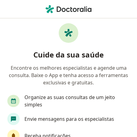
Men
Incontinência Urinária Pós Prostatectomia • São Paulo, Brasil
Filtros
• 1
Convênio
Mapa
Profissionais com experiência Incontinência
Cuide da sua saúde
urinária pós prostatectomia, São Paulo
Encontre os melhores especialistas e agende uma
consulta. Baixe o App e tenha acesso a ferramentas
Qual especialização você está procurando?
exclusivas e gratuitas.
Urologista
Fisioterapeuta
Cirurgião geral
Organize as suas consultas de um jeito
simples
Envie mensagens para os especialistas
Receba notificações