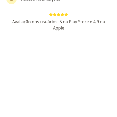
Dr. Carlos Rodrigues
Avaliação dos usuários: 5 na Play Store e 4,9 na
·
Mais
Dentista, Ortodontista
Apple
277 opiniões
CRO SP 93398
Rua Doutor Luiz Migliano 1986, São Paulo
•
Mapa
CR Odontologia (Dr. Carlos Rodrigues)
Primeira consulta Odontológica
a partir de r$ 200
Esse especialista não oferece agendamento online para esse endereço.
Solicite um atendimento