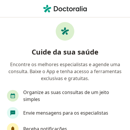
Men
Infecções Relacionadas A Prótese • São Paulo, Brasil
Filtros
• 1
Convênio
Mapa
Profissionais com experiência Infecções
Cuide da sua saúde
relacionadas a prótese, São Paulo
Encontre os melhores especialistas e agende uma
consulta. Baixe o App e tenha acesso a ferramentas
Qual especialização você está procurando?
exclusivas e gratuitas.
Dentista
Infectologista
Ortodontista
Organize as suas consultas de um jeito
simples
Envie mensagens para os especialistas
Receba notificações