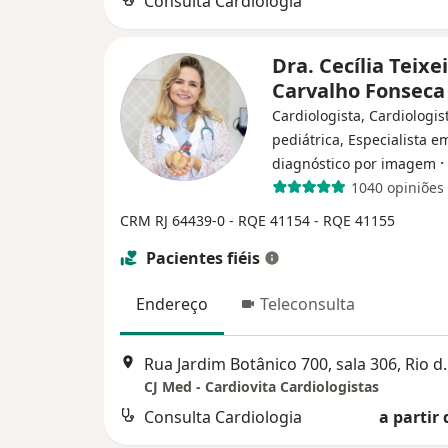
Consulta Cardiologia
Dra. Cecília Teixe
Carvalho Fonsec
Cardiologista, Cardiologis
pediátrica, Especialista e
·
diagnóstico por imagem
1040 opiniões
CRM RJ 64439-0
- RQE 41154
- RQE 41155
Pacientes fiéis
Endereço
Teleconsulta
Rua Jardim Botânic
CJ Med - Cardiovita Cardiologistas
Consulta Cardiologia
a partir 