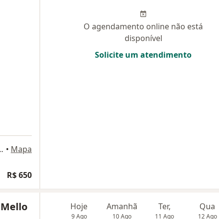
O agendamento online não está
disponível
Solicite um atendimento
ajá 550, Rio de Janeiro
•
Mapa
R$ 650
 Mello
Hoje
Amanhã
Ter,
Qua
9 Ago
10 Ago
11 Ago
12 Ago