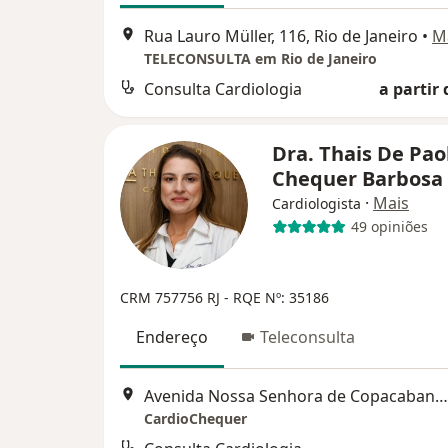
Rua Lauro Müller, 116, Rio de Janeiro
•
M
TELECONSULTA em Rio de Janeiro
Consulta Cardiologia
a partir 
Dra. Thais De Pao
Chequer Barbosa
·
Mais
Cardiologista
49 opiniões
CRM 757756 RJ
- RQE Nº: 35186
Endereço
Teleconsulta
Avenida Nossa Senhora de Copacabana, 978, Rio de Janeiro
CardioChequer