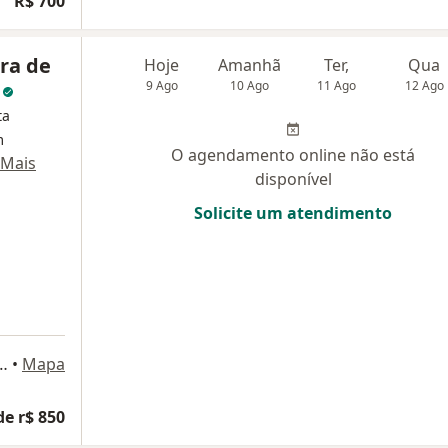
R$ 700
ira de
Hoje
Amanhã
Ter,
Qua
a
9 Ago
10 Ago
11 Ago
12 Ago
ta
m
O agendamento online não está
Mais
disponível
Solicite um atendimento
o 700, sala 306, Rio de Janeiro
•
Mapa
de r$ 850