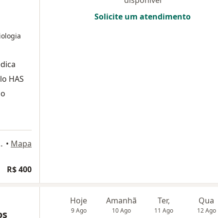
disponível
Solicite um atendimento
ologia
édica
elo HAS
do
, 5º andar, Rio de Janeiro
•
Mapa
R$ 400
Hoje
Amanhã
Ter,
Qua
9 Ago
10 Ago
11 Ago
12 Ago
os