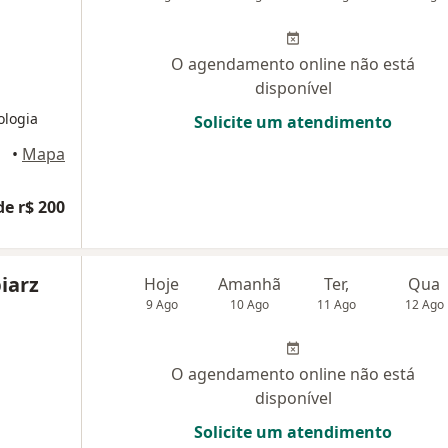
O agendamento online não está
disponível
ologia
Solicite um atendimento
eiro
•
Mapa
de r$ 200
iarz
Hoje
Amanhã
Ter,
Qua
9 Ago
10 Ago
11 Ago
12 Ago
O agendamento online não está
disponível
Solicite um atendimento