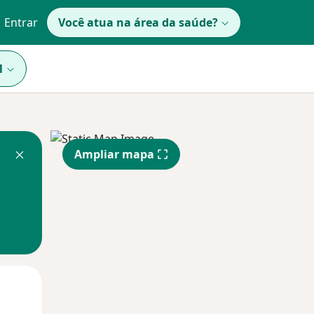
Entrar
Você atua na área da saúde?
1
Ampliar mapa
Qui,
Sex,
Sáb,
13 Ago
14 Ago
15 Ago