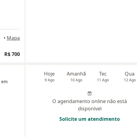
•
Mapa
R$ 700
Hoje
Amanhã
Ter,
Qua
9 Ago
10 Ago
11 Ago
12 Ago
a em
O agendamento online não está
disponível
Solicite um atendimento