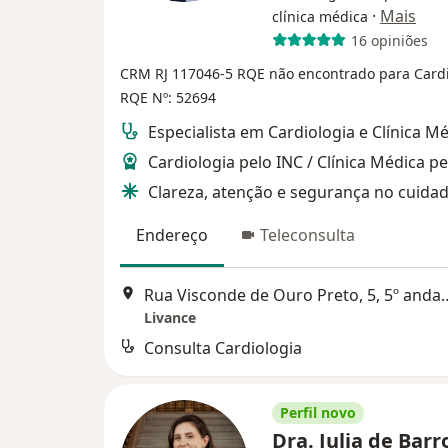
·
Mais
clínica médica
16 opiniões
CRM RJ 117046-5
RQE não encontrado para Cardi
RQE Nº: 52694
Especialista em Cardiologia e Clínica M
Cardiologia pelo INC / Clínica Médica p
Clareza, atenção e segurança no cuida
Endereço
Teleconsulta
Rua Visconde de Ouro Preto, 5
Livance
Consulta Cardiologia
Perfil novo
Dra. Julia de Barr