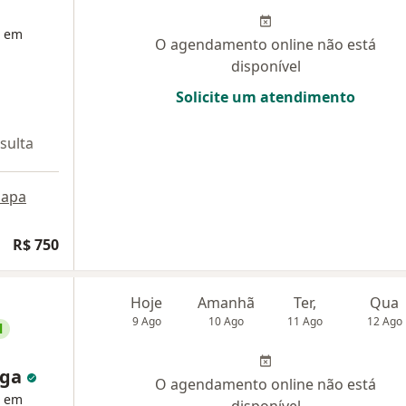
a em
O agendamento online não está
disponível
Solicite um atendimento
sulta
apa
R$ 750
Hoje
Amanhã
Ter,
Qua
9 Ago
10 Ago
11 Ago
12 Ago
l
nga
O agendamento online não está
a em