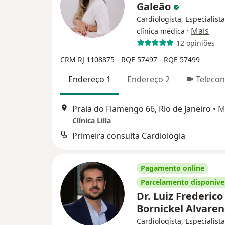
Galeão
Cardiologista, Especialist
·
Mais
clínica médica
12 opiniões
CRM RJ 1108875
- RQE 57497
- RQE 57499
Endereço 1
Endereço 2
Telecon
Praia do Flamengo 66, Rio de Janeiro
•
M
Clínica Lilla
Primeira consulta Cardiologia
Pagamento online
Parcelamento disponíve
Dr. Luiz Frederico
Bornickel Alvare
Cardiologista, Especialist