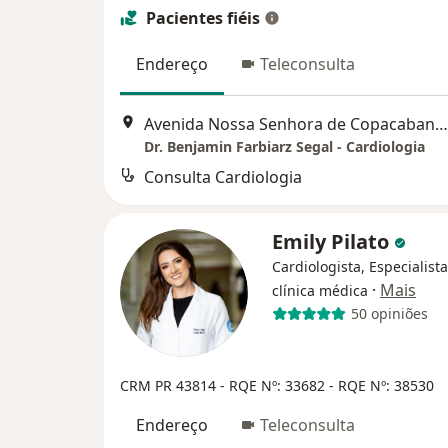
Pacientes fiéis
Endereço
Teleconsulta
Avenida Nossa Senhora de Copacabana 1072/407, Rio de Janeiro
Dr. Benjamin Farbiarz Segal - Cardiologia
Consulta Cardiologia
Emily Pilato
Cardiologista, Especialist
·
Mais
clínica médica
50 opiniões
CRM PR 43814
- RQE Nº: 33682
- RQE Nº: 38530
Endereço
Teleconsulta