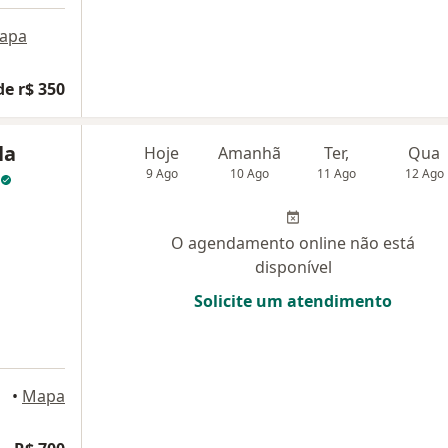
apa
de r$ 350
la
Hoje
Amanhã
Ter,
Qua
9 Ago
10 Ago
11 Ago
12 Ago
O agendamento online não está
disponível
Solicite um atendimento
•
Mapa