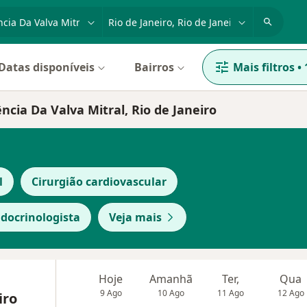
dade, doença ou nome
cidade ou região
Datas disponíveis
Bairros
Mais filtros
•
ncia Da Valva Mitral, Rio de Janeiro
l
Cirurgião cardiovascular
docrinologista
Veja mais
Hoje
Amanhã
Ter,
Qua
9 Ago
10 Ago
11 Ago
12 Ago
iro