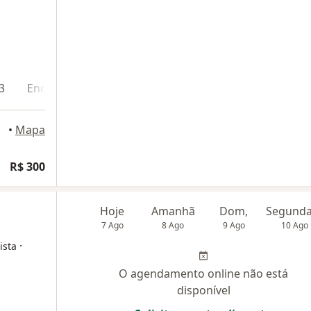
3
Endereço 4
Teleconsulta
•
Mapa
ogia
R$ 300
Hoje
Amanhã
Dom,
7 Ago
8 Ago
9 Ago
10 Ago
·
ista
O agendamento online não está
disponível