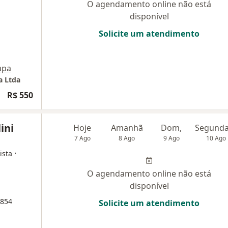
O agendamento online não está
disponível
Solicite um atendimento
apa
a Ltda
R$ 550
ini
Hoje
Amanhã
Dom,
7 Ago
8 Ago
9 Ago
10 Ago
·
ista
O agendamento online não está
disponível
1854
Solicite um atendimento