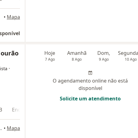
•
Mapa
sponível
Mourão
Hoje
Amanhã
Dom,
7 Ago
8 Ago
9 Ago
10 Ago
·
ista
O agendamento online não está
disponível
Solicite um atendimento
3
Endereço 4
a, 992, Belo Horizonte
•
Mapa