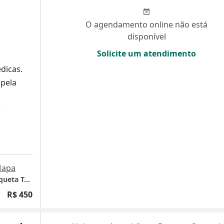
O agendamento online não está
disponível
Solicite um atendimento
dicas.
 pela
e
apa
Consultório Dr. Luiz Monte - Instituto Henriqueta Teixeira
R$ 450