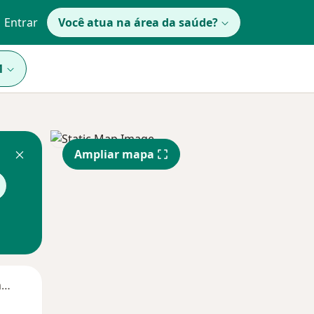
Entrar
Você atua na área da saúde?
1
Ampliar mapa
Segunda-feira
Ter,
Qua
Qui,
11 Ago
12 Ago
13 Ago