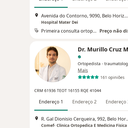
Avenida do Contorno, 9090, Belo Horizonte
Hospital Mater Dei
Primeira consulta ortopedia e traumatologia
Preço não di
Dr. Murillo Cruz 
Ortopedista - traumatolog
Mais
161 opiniões
CRM 61936
TEOT 16155
RQE 41044
Endereço 1
Endereço 2
Endereço 
R. Gal Dionisio Cerqueir
Comef- Clinica Ortopedica E Medicina Fisica