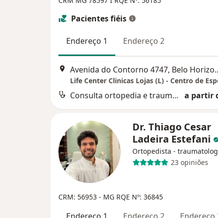
CRM MG 78597 I RQE Nº: 56185
Pacientes fiéis
Endereço 1
Endereço 2
Avenida do Contorno 4
Consulta ortopedia e traumatologia
a partir 
Dr. Thiago Cesar
Ladeira Estefani
Ortopedista - traumatolog
23 opiniões
CRM: 56953 - MG
RQE Nº: 36845
Endereço 1
Endereço 2
Endereço 