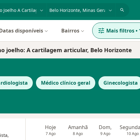
dade, doença ou nome
cidade ou região
Datas disponíveis
Bairros
Mais filtros
•
o joelho: A cartilagem articular, Belo Horizonte
rdiologista
Médico clínico geral
Ginecologista
Hoje
Amanhã
Dom,
7 Ago
8 Ago
9 Ago
10 Ago
ista,