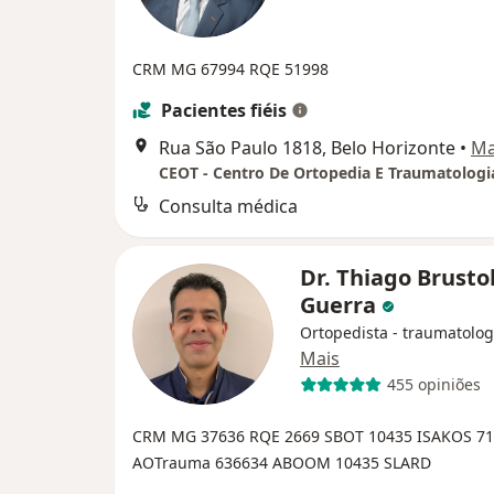
CRM MG 67994
RQE 51998
Pacientes fiéis
Rua São Paulo 1818, Belo Horizonte
•
M
CEOT - Centro De Ortopedia E Traumatologi
Consulta médica
Dr. Thiago Brustol
Guerra
Ortopedista - traumatolog
Mais
455 opiniões
CRM MG 37636
RQE 2669
SBOT 10435
ISAKOS 7
AOTrauma 636634
ABOOM 10435
SLARD