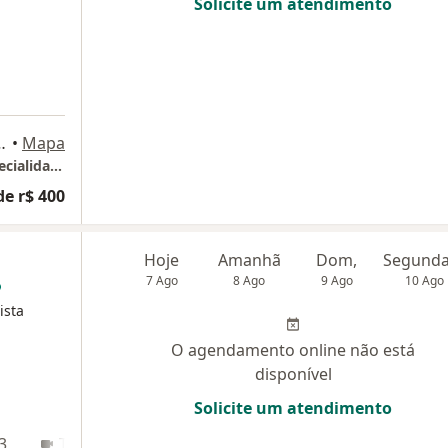
Solicite um atendimento
747, Belo Horizonte
•
Mapa
Life Center Clinicas Lojas (L) - Centro de Especialidades (segundo andar)
de r$ 400
Hoje
Amanhã
Dom,
7 Ago
8 Ago
9 Ago
10 Ago
ista
O agendamento online não está
disponível
Solicite um atendimento
3
Teleconsulta