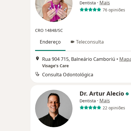
·
Mais
Dentista
76 opiniões
CRO 14848/SC
Endereço
Teleconsulta
Rua 904 715, Balneário Camboriú
•
Map
Visage's Care
Consulta Odontológica
Dr. Artur Alecio
·
Mais
Dentista
22 opiniões