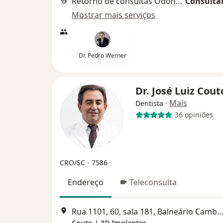
Retorno de consultas Odontologia
Consultar
Mostrar mais serviços
Dr. Pedro Werner
Dr. José Luiz Cou
·
Mais
Dentista
36 opiniões
CRO/SC - 7586
Endereço
Teleconsulta
Rua 1101, 60, sala 181, Balneário Camb
Couto | 3D Implantes