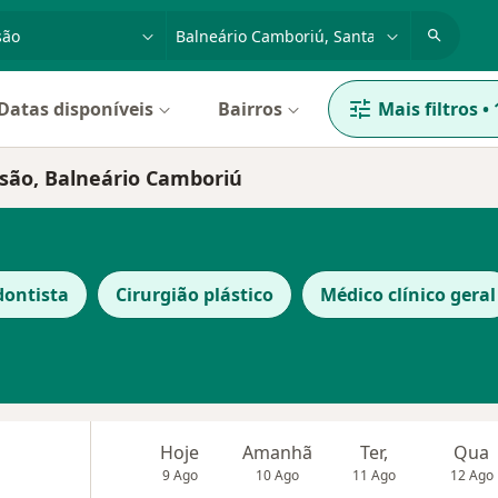
dade, doença ou nome
cidade ou região
Datas disponíveis
Bairros
Mais filtros
•
usão, Balneário Camboriú
dontista
Cirurgião plástico
Médico clínico geral
Hoje
Amanhã
Ter,
Qua
9 Ago
10 Ago
11 Ago
12 Ago