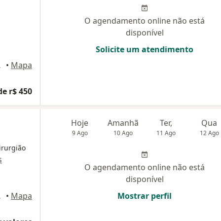
O agendamento online não está
disponível
Solicite um atendimento
amboriú
•
Mapa
de r$ 450
Hoje
Amanhã
Ter,
Qua
9 Ago
10 Ago
11 Ago
12 Ago
irurgião
s
O agendamento online não está
disponível
amboriú
•
Mapa
Mostrar perfil