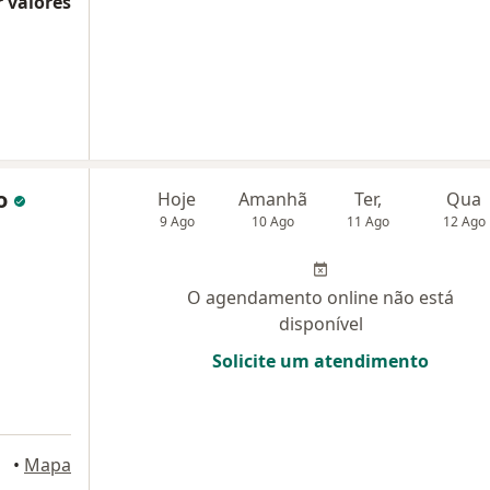
 valores
to
Hoje
Amanhã
Ter,
Qua
9 Ago
10 Ago
11 Ago
12 Ago
O agendamento online não está
disponível
Solicite um atendimento
oriú
•
Mapa