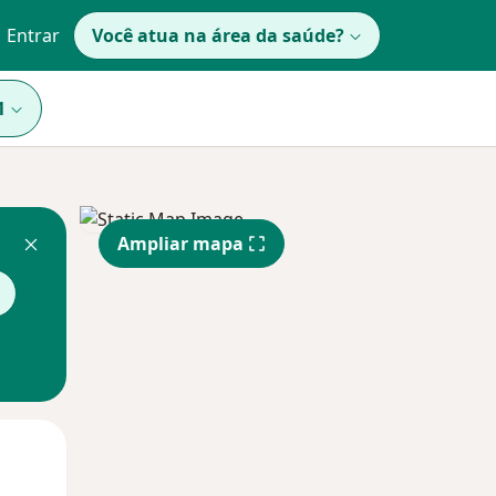
Entrar
Você atua na área da saúde?
1
Ampliar mapa
Qui,
Sex,
Sáb,
13 Ago
14 Ago
15 Ago