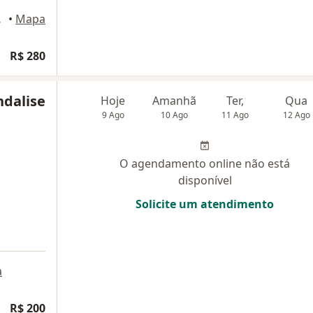
amboriú
•
Mapa
R$ 280
ndalise
Hoje
Amanhã
Ter,
Qua
9 Ago
10 Ago
11 Ago
12 Ago
O agendamento online não está
disponível
Solicite um atendimento
a
R$ 200