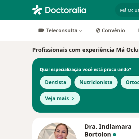
especiali
Teleconsulta
Convênio
Profissionais com experiência Má Ocl
Qual especialização você está procurando?
Dentista
Nutricionista
Orto
Veja mais
Dra. Indiamara
Bortolon