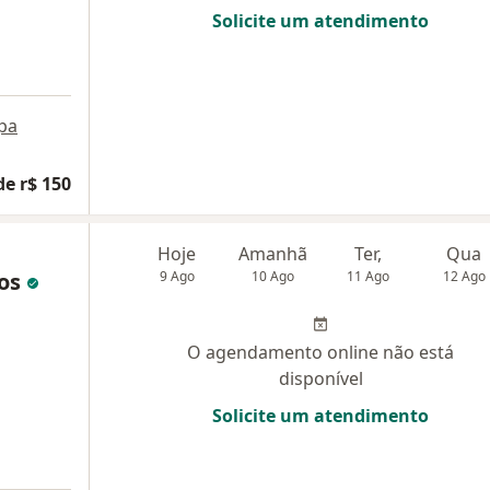
Solicite um atendimento
pa
de r$ 150
Hoje
Amanhã
Ter,
Qua
tos
9 Ago
10 Ago
11 Ago
12 Ago
O agendamento online não está
disponível
Solicite um atendimento