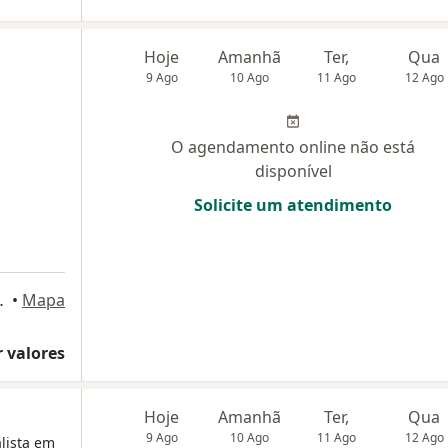
Hoje
Amanhã
Ter,
Qua
9 Ago
10 Ago
11 Ago
12 Ago
O agendamento online não está
disponível
Solicite um atendimento
neário Camboriú
•
Mapa
 valores
Hoje
Amanhã
Ter,
Qua
9 Ago
10 Ago
11 Ago
12 Ago
alista em