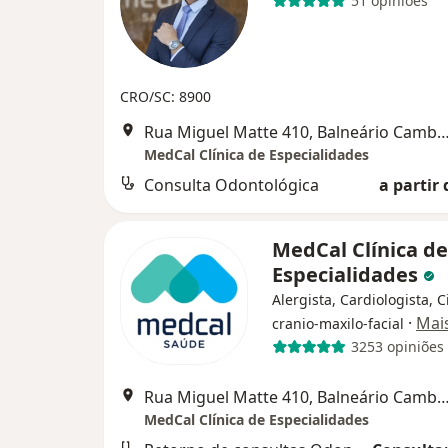
51 opiniões
CRO/SC: 8900
Rua Miguel Matte 410, Balneário C
MedCal Clínica de Especialidades
Consulta Odontológica
a partir 
MedCal Clínica de
Especialidades
Alergista, Cardiologista, C
·
Mai
cranio-maxilo-facial
3253 opiniões
Rua Miguel Matte 410, Balneário C
MedCal Clínica de Especialidades