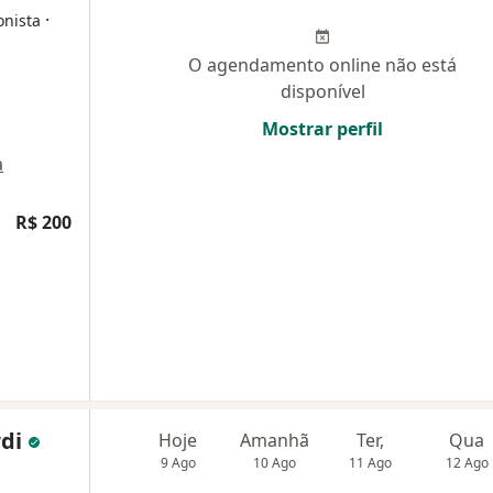
·
onista
O agendamento online não está
disponível
Mostrar perfil
a
R$ 200
rdi
Hoje
Amanhã
Ter,
Qua
9 Ago
10 Ago
11 Ago
12 Ago