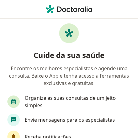
Men
Mastite Inflamação Da Mama • Rio Branco, Acre AC
Filtros
• 1
Convênio
Mapa
Profissionais com experiência Mastite
Cuide da sua saúde
(inflamação da mama), Rio Branco
Encontre os melhores especialistas e agende uma
consulta. Baixe o App e tenha acesso a ferramentas
Qual especialização você está procurando?
exclusivas e gratuitas.
Cirurgião geral
Mastologista
Organize as suas consultas de um jeito
simples
Envie mensagens para os especialistas
Receba notificações