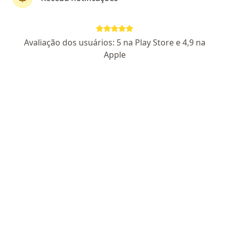
Dr. Sidney Rogério Alves de Oliveira
Avaliação dos usuários: 5 na Play Store e 4,9 na
·
Mais
Cirurgião geral, Mastologista
Apple
261 opiniões
CRM: 844-AC
RQE Nº: 336
RQE Nº: 482
Pacientes fiéis
Endereço 1
Endereço 2
Endereço 3
Endereç
Via Verde 1, Rio Branco
•
Mapa
Poder Judiciário do Estado do Acre
Consulta mastologia
Consultar valores
Esse especialista não oferece agendamento online para esse endereço.
Solicite um atendimento