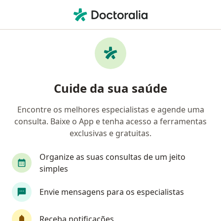
Men
Medo De Altura • São Paulo, Brasil
Filtros
• 1
Convênio
Mapa
Profissionais com experiência Medo de
Cuide da sua saúde
altura, São Paulo
Encontre os melhores especialistas e agende uma
consulta. Baixe o App e tenha acesso a ferramentas
Qual especialização você está procurando?
exclusivas e gratuitas.
Psicólogo
Psicanalista
Terapeuta comple
Organize as suas consultas de um jeito
simples
Envie mensagens para os especialistas
Receba notificações