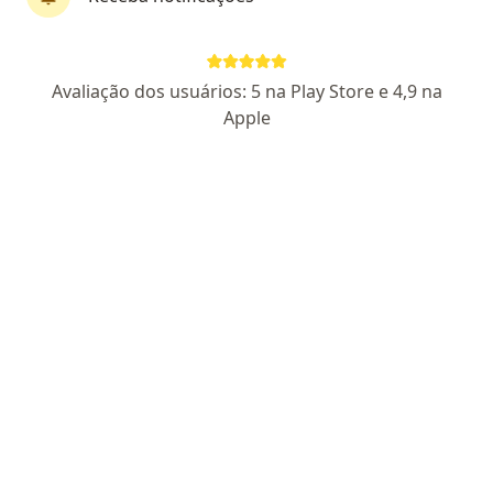
Perfil novo
Pagamento online
Avaliação dos usuários: 5 na Play Store e 4,9 na
Fernando Borba
Apple
·
Mais
Psicólogo
18 opiniões
CRP SP 221864
Parcelamento disponível
Endereço
Teleconsulta
Rua Sebastião Velho 202, São Paulo
•
Mapa
Atendimento Presencial - Fernando Borba
Consulta Psicologia
R$ 100
Esse especialista não oferece agendamento online para esse endereço.
Solicite um atendimento