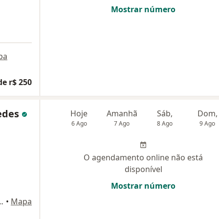
Mostrar número
pa
de r$ 250
edes
Hoje
Amanhã
Sáb,
Dom,
6 Ago
7 Ago
8 Ago
9 Ago
O agendamento online não está
disponível
Mostrar número
sta Vallões 697, Campo Largo
•
Mapa