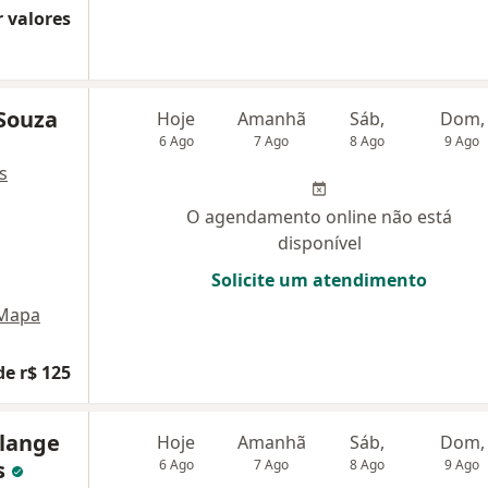
 valores
 Souza
Hoje
Amanhã
Sáb,
Dom,
6 Ago
7 Ago
8 Ago
9 Ago
s
O agendamento online não está
disponível
Solicite um atendimento
Mapa
de r$ 125
olange
Hoje
Amanhã
Sáb,
Dom,
s
6 Ago
7 Ago
8 Ago
9 Ago