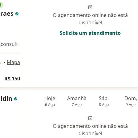
l
oraes
O agendamento online não está
disponível
Solicite um atendimento
econsulta 2
 - sala 5, Araucária
•
Mapa
R$ 150
aldin
Hoje
Amanhã
Sáb,
Dom,
6 Ago
7 Ago
8 Ago
9 Ago
O agendamento online não está
disponível