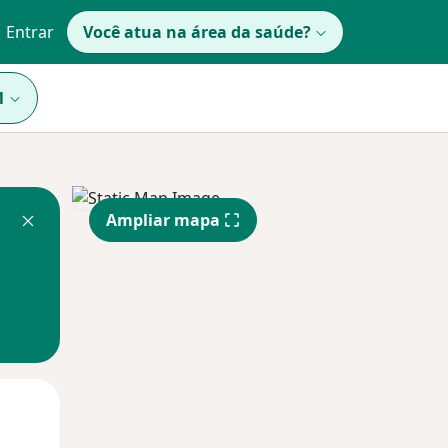
Entrar
Você atua na área da saúde?
1
Ampliar mapa
Segunda-feira
Ter,
Qua
10 Ago
11 Ago
12 Ago