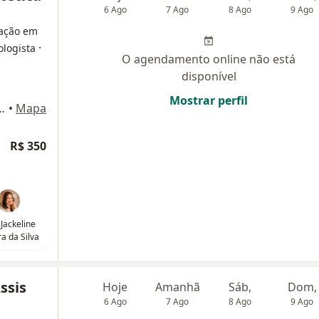
6 Ago
7 Ago
8 Ago
9 Ago
ração em
·
ologista
O agendamento online não está
disponível
Mostrar perfil
sta Vallões 697, Campo Largo
•
Mapa
R$ 350
 Jackeline
ra da Silva
ssis
Hoje
Amanhã
Sáb,
Dom,
6 Ago
7 Ago
8 Ago
9 Ago