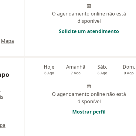
O agendamento online não está
disponível
Solicite um atendimento
Mapa
Hoje
Amanhã
Sáb,
Dom,
mpo
6 Ago
7 Ago
8 Ago
9 Ago
,
O agendamento online não está
is
disponível
Mostrar perfil
pa