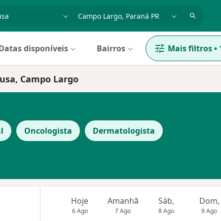
dade, doença ou nome
cidade ou região
Datas disponíveis
Bairros
Mais filtros
•
ausa, Campo Largo
l
Oncologista
Dermatologista
Hoje
Amanhã
Sáb,
Dom,
6 Ago
7 Ago
8 Ago
9 Ago