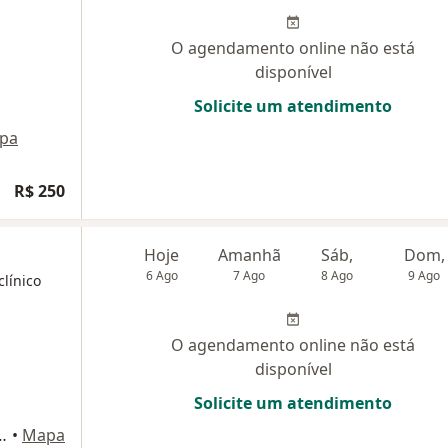
O agendamento online não está
disponível
Solicite um atendimento
pa
R$ 250
Hoje
Amanhã
Sáb,
Dom,
6 Ago
7 Ago
8 Ago
9 Ago
clínico
O agendamento online não está
disponível
Solicite um atendimento
anco, 1443, Campo Largo
•
Mapa