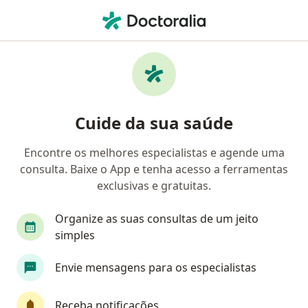
Men
Menopausa • Curitiba, Paraná PR
Filtros
• 1
Convênio
Mapa
Profissionais com experiência Menopausa,
Cuide da sua saúde
Curitiba
Encontre os melhores especialistas e agende uma
consulta. Baixe o App e tenha acesso a ferramentas
Qual especialização você está procurando?
exclusivas e gratuitas.
Ginecologista
Psicólogo
Endocrinologista
Organize as suas consultas de um jeito
simples
Envie mensagens para os especialistas
Receba notificações