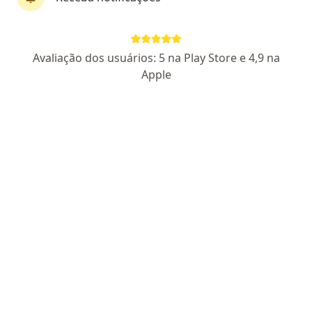
Perfil novo
Avaliação dos usuários: 5 na Play Store e 4,9 na
Clarissa Pesenti
Apple
·
Mais
Psicóloga
6 opiniões
CRP RS 15802
Avenida Visconde de Guarapuava 2764, Curitiba
•
Mapa
Consultório online
Primeira consulta psicologia
R$ 200
Esse especialista não oferece agendamento online para esse endereço.
Solicite um atendimento