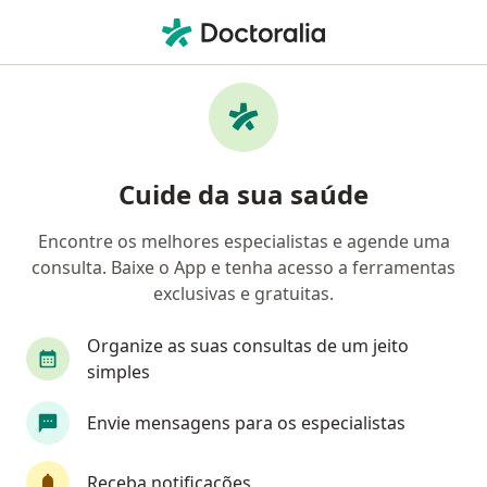
Men
Menopausa • Campo Mourão, Paraná PR
Filtros
• 1
Convênio
Mapa
Profissionais com experiência Menopausa,
Cuide da sua saúde
Campo Mourão
Encontre os melhores especialistas e agende uma
consulta. Baixe o App e tenha acesso a ferramentas
Qual especialização você está procurando?
exclusivas e gratuitas.
Ginecologista
Psicólogo
Organize as suas consultas de um jeito
simples
Envie mensagens para os especialistas
Receba notificações