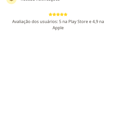
Lívia Casela
Avaliação dos usuários: 5 na Play Store e 4,9 na
·
Mais
Psicóloga
Apple
38 opiniões
CRP 08/22671
Endereço
Teleconsulta
Rua Pitanga 626, Campo Mourão
•
Mapa
Consultório Particular
Primeira consulta psicologia
Preço não disponível
Esse especialista não oferece agendamento online para esse endereço.
Solicite um atendimento