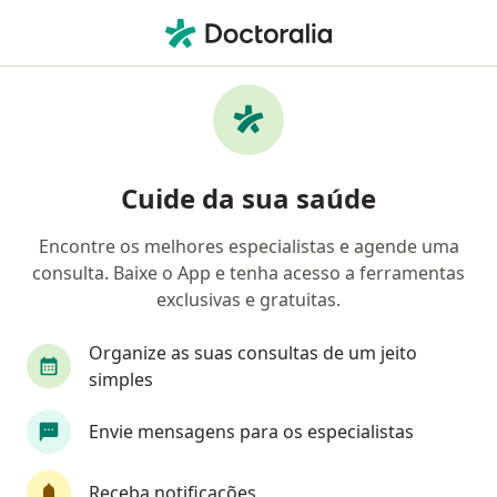
Men
Ginecologista • Campo Mourão, Paraná PR
Filtros
Convênio
Mapa
Ginecologistas em Campo Mourão
Cuide da sua saúde
Encontre os melhores especialistas e agende uma
Qual é o seu convênio?
consulta. Baixe o App e tenha acesso a ferramentas
Unimed
Fundação Copel
Fundação Sanepa
exclusivas e gratuitas.
Organize as suas consultas de um jeito
simples
Envie mensagens para os especialistas
Receba notificações