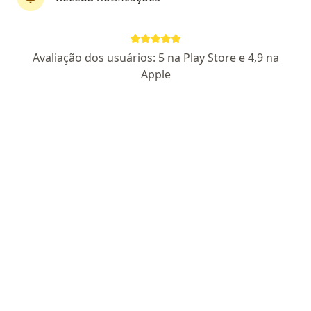
Dra. Carolina Ferrari
·
Mais
Ginecologista
Avaliação dos usuários: 5 na Play Store e 4,9 na
329 opiniões
Apple
CRM PR 27135
- RQE 2923
Pacientes fiéis
R. Prefeito Roberto Brzezinski, 2052, Campo Mourão
•
Mapa
Consultório particular
Consulta ginecologia
R$ 400
Esse especialista não oferece agendamento online para esse endereço.
Solicite um atendimento
Especialistas disponíveis