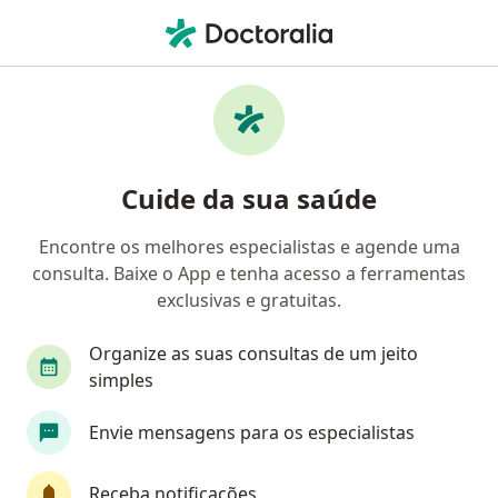
Men
Mielite Transversa • São Paulo, Brasil
Filtros
• 1
Convênio
Mapa
Profissionais com experiência Mielite
Cuide da sua saúde
Transversa, São Paulo
Encontre os melhores especialistas e agende uma
consulta. Baixe o App e tenha acesso a ferramentas
Qual especialização você está procurando?
exclusivas e gratuitas.
Neurologista
Especialista em Medicina Física 
Organize as suas consultas de um jeito
simples
Envie mensagens para os especialistas
Receba notificações