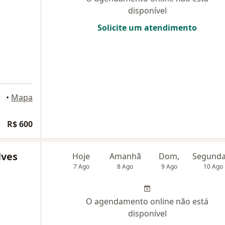
disponível
Solicite um atendimento
 Campo
•
Mapa
R$ 600
lves
Hoje
Amanhã
Dom,
7 Ago
8 Ago
9 Ago
10 Ago
O agendamento online não está
disponível