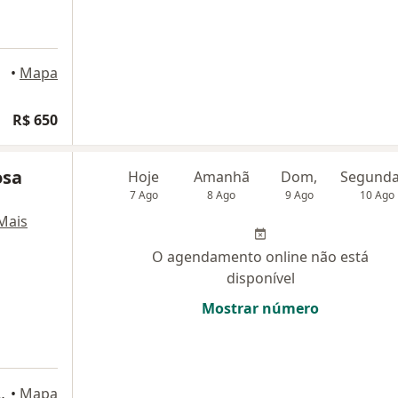
•
Mapa
R$ 650
osa
Hoje
Amanhã
Dom,
7 Ago
8 Ago
9 Ago
10 Ago
Mais
O agendamento online não está
disponível
Mostrar número
Rudge Ramos, São Bernardo do Campo
•
Mapa