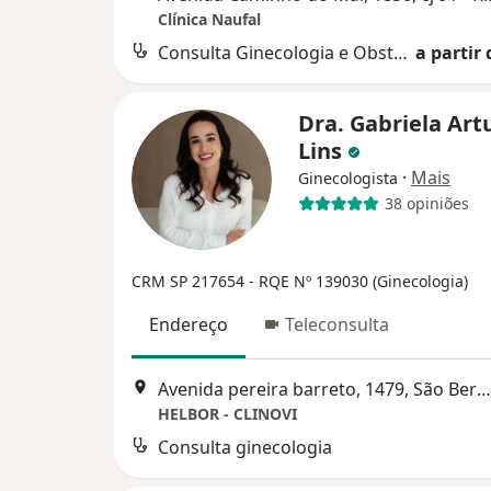
Clínica Naufal
Consulta Ginecologia e Obstetrícia
a partir 
Dra. Gabriela Art
Lins
·
Mais
Ginecologista
38 opiniões
CRM SP 217654
- RQE Nº 139030 (Ginecologia)
Endereço
Teleconsulta
Avenida pereira barreto, 1479, São Bernardo do Campo
HELBOR - CLINOVI
Consulta ginecologia