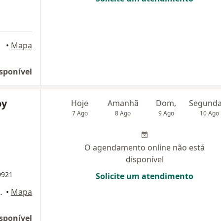
ampo
•
Mapa
sponível
oy
Hoje
Amanhã
Dom,
7 Ago
8 Ago
9 Ago
10 Ago
O agendamento online não está
disponível
9921
Solicite um atendimento
 São Bernardo do Campo
•
Mapa
sponível