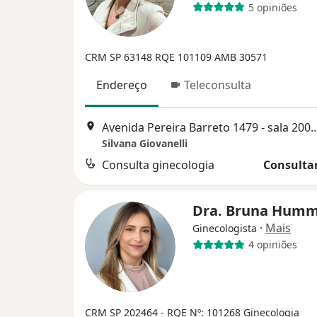
5 opiniões
CRM SP 63148
RQE 101109
AMB 30571
Endereço
Teleconsulta
Avenida Pereira Barreto 1479 - sala 2005, S
Silvana Giovanelli
Consulta ginecologia
Consultar
Dra. Bruna Hum
·
Mais
Ginecologista
4 opiniões
CRM SP 202464
- RQE Nº: 101268 Ginecologia