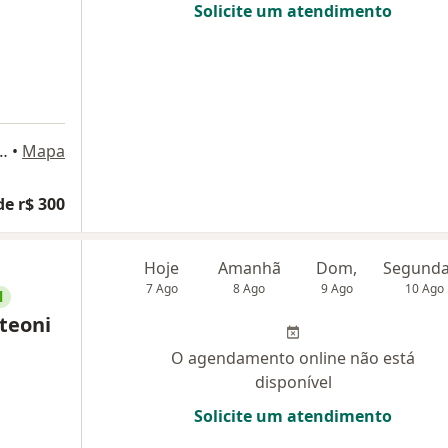
Solicite um atendimento
425, São Bernardo do Campo
•
Mapa
de r$ 300
Hoje
Amanhã
Dom,
7 Ago
8 Ago
9 Ago
10 Ago
l
teoni
O agendamento online não está
disponível
Solicite um atendimento