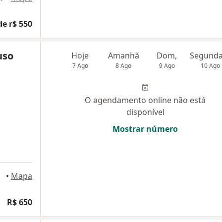
de r$ 550
uso
Hoje
Amanhã
Dom,
7 Ago
8 Ago
9 Ago
10 Ago
O agendamento online não está
disponível
Mostrar número
•
Mapa
R$ 650