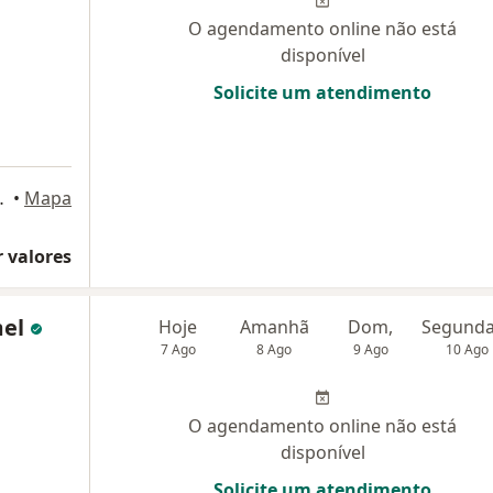
O agendamento online não está
disponível
Solicite um atendimento
ão Bernardo do Campo
•
Mapa
 valores
mel
Hoje
Amanhã
Dom,
7 Ago
8 Ago
9 Ago
10 Ago
O agendamento online não está
disponível
Solicite um atendimento