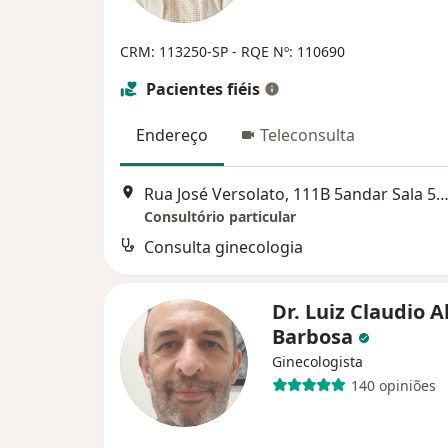
CRM: 113250-SP - RQE Nº: 110690
Pacientes fiéis
Endereço
Teleconsulta
Rua José Versolato, 111B 5andar Sala 509 Centro SBC, São Bernardo do
Consultório particular
Consulta ginecologia
Dr. Luiz Claudio A
Barbosa
Ginecologista
140 opiniões