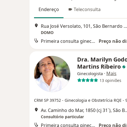
Endereço
Teleconsulta
Rua José Versolato, 101, São Bernardo do C
DOMO
Primeira consulta ginecologia e obstetrícia
Preço não di
Dra. Marilyn God
Martins Ribeiro
·
Mais
Ginecologista
13 opiniões
CRM SP 39752
- Ginecologia e Obstetrícia RQE - 
Av. Caminho do Mar, 1850 (cj 31`),
Consultório particular
Primeira consulta ginecologia e obstetrícia
Preço não di