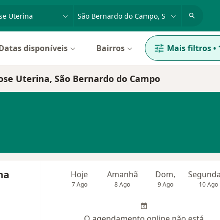
dade, doença ou nome
cidade ou região
Datas disponíveis
Bairros
Mais filtros
•
tose Uterina, São Bernardo do Campo
ha
Hoje
Amanhã
Dom,
7 Ago
8 Ago
9 Ago
10 Ago
O agendamento online não está