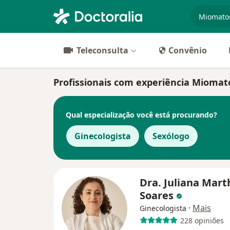
especiali
Teleconsulta
Convênio
Profissionais com experiência Mioma
Qual especialização você está procurando?
Ginecologista
Sexólogo
Dra. Juliana Mart
Soares
·
Mais
Ginecologista
228 opiniões