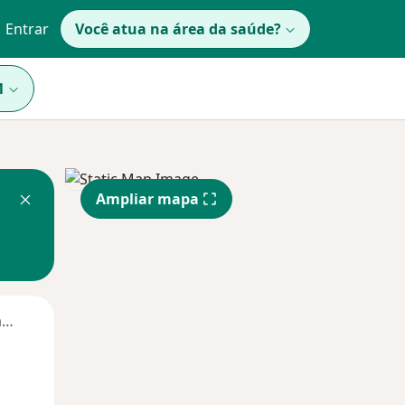
Entrar
Você atua na área da saúde?
1
Ampliar mapa
Segunda-feira
Ter,
Qua
Qui,
11 Ago
12 Ago
13 Ago