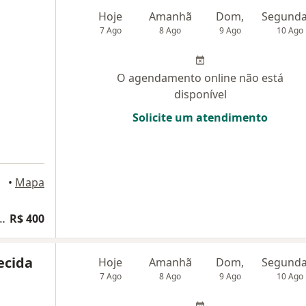
Hoje
Amanhã
Dom,
7 Ago
8 Ago
9 Ago
10 Ago
O agendamento online não está
disponível
Solicite um atendimento
•
Mapa
a ginecologia e obstetrícia
R$ 400
ecida
Hoje
Amanhã
Dom,
7 Ago
8 Ago
9 Ago
10 Ago