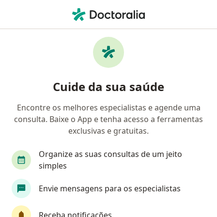
Men
Dor Pélvica • São Bernardo do Campo, São Paulo SP
Filtros
• 1
Convênio
Mapa
Profissionais com experiência Dor pélvica,
Cuide da sua saúde
São Bernardo do Campo
Encontre os melhores especialistas e agende uma
consulta. Baixe o App e tenha acesso a ferramentas
Qual especialização você está procurando?
exclusivas e gratuitas.
Ginecologista
Fisioterapeuta
Médico clíni
Organize as suas consultas de um jeito
simples
Envie mensagens para os especialistas
Receba notificações