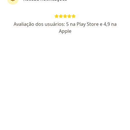
Dr. Luiz Claudio Alves Barbosa
Avaliação dos usuários: 5 na Play Store e 4,9 na
Ginecologista
Apple
140 opiniões
CRM/SP 44256
I RQE - "Não Encontrado"
Pacientes fiéis
Endereço
Teleconsulta
R Joao Pessoa, 425, São Bernardo do Campo
•
Mapa
Consultório particular
Consulta Ginecologia e Obstetrícia
a partir de r$ 300
Esse especialista não oferece agendamento online para esse endereço.
Solicite um atendimento