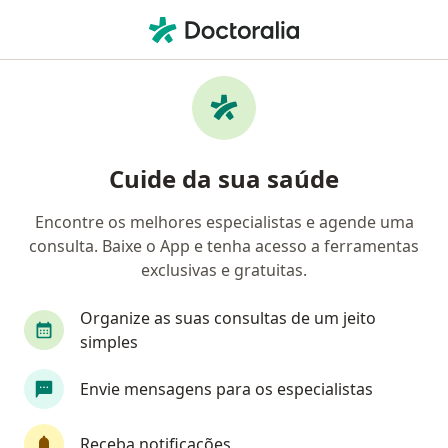
Men
Nevo • Rio de Janeiro, Rio de Janeiro RJ
Filtros
• 1
Convênio
Mapa
Profissionais com experiência Nevo, Rio de
Cuide da sua saúde
Janeiro
Encontre os melhores especialistas e agende uma
consulta. Baixe o App e tenha acesso a ferramentas
Qual especialização você está procurando?
exclusivas e gratuitas.
Dermatologista
Especialista em Medicina Esté
Organize as suas consultas de um jeito
simples
Envie mensagens para os especialistas
Receba notificações