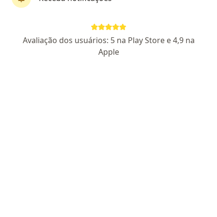
Dr. Flegon David
Avaliação dos usuários: 5 na Play Store e 4,9 na
·
Mais
Dermatologista
Apple
5 opiniões
CRM MG 55116
- RQE Nº 33214 (Dermatologia)
Endereço
Teleconsulta
Avenida Brasil 1479,
•
Mapa
Clínica Le Deux
Consulta Dermatologia
R$ 550
Esse especialista não oferece agendamento online para esse endereço.
Solicite um atendimento