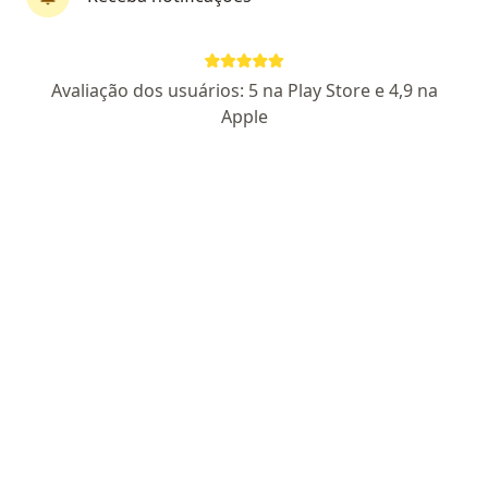
Pagamento online
Parcelamento disponível
Avaliação dos usuários: 5 na Play Store e 4,9 na
Yasmim Ferreira
Apple
·
Mais
Psicóloga
24 opiniões
CRP RJ 76449
Endereço
Teleconsulta
Rua Professor Venina Correa Torres 23, Nova Iguaçu
•
Mapa
Espaço Terapêutico Humanos
Consulta Psicologia
R$ 120
Esse especialista não oferece agendamento online para esse endereço.
Solicite um atendimento