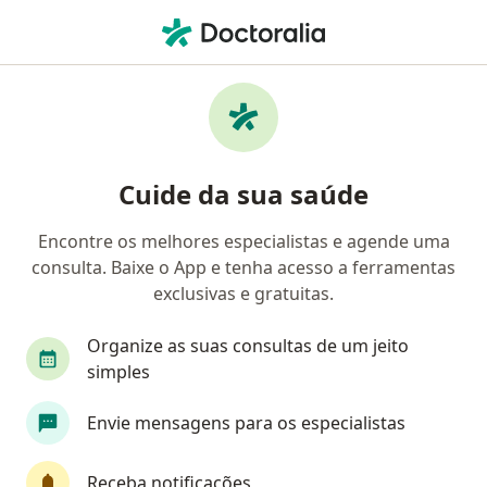
Men
Obesidade • Nova Iguaçu, Rio de Janeiro RJ
Filtros
• 1
Convênio
Mapa
Profissionais com experiência Obesidade,
Cuide da sua saúde
Nova Iguaçu
Encontre os melhores especialistas e agende uma
consulta. Baixe o App e tenha acesso a ferramentas
Qual especialização você está procurando?
exclusivas e gratuitas.
Nutricionista
Médico clínico geral
Psicól
Organize as suas consultas de um jeito
simples
Envie mensagens para os especialistas
Receba notificações