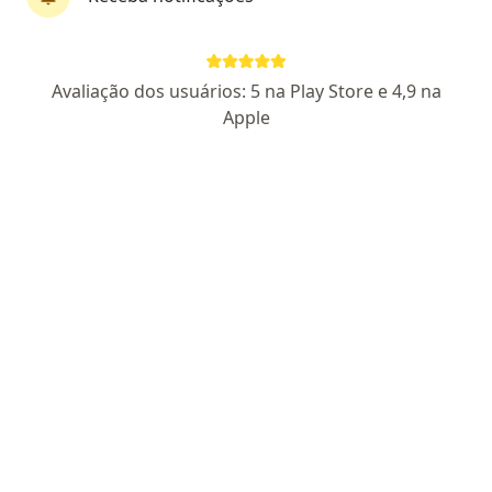
Dr. Agliberto Marcondes Rezende
Avaliação dos usuários: 5 na Play Store e 4,9 na
·
Mais
Cirurgião plástico
Apple
24 opiniões
CRM 1804 MS - RQE 365
CRM 55716 SP
Endereço
Teleconsulta
Rua Antônio Maria Coelho, 3861, Campo Grande
•
Mapa
Consultório Dr. Agliberto Marcondes Rezende
Consulta Cirurgia Plástica
R$ 600
Esse especialista não oferece agendamento online para esse endereço.
Solicite um atendimento