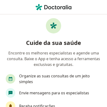
Men
Orelha De Abano • Campo Grande, Mato Grosso do Sul MS
Filtros
• 1
Convênio
Mapa
Profissionais com experiência Orelha de
Cuide da sua saúde
abano, Campo Grande
Encontre os melhores especialistas e agende uma
consulta. Baixe o App e tenha acesso a ferramentas
Qual especialização você está procurando?
exclusivas e gratuitas.
Cirurgião plástico
Dermatologista
Fisiot
Organize as suas consultas de um jeito
simples
Envie mensagens para os especialistas
Receba notificações