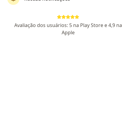
Dr. Agliberto Marcondes Rezende
·
Mais
Cirurgião plástico
Avaliação dos usuários: 5 na Play Store e 4,9 na
24 opiniões
Apple
CRM 1804 MS - RQE 365
CRM 55716 SP
Endereço
Teleconsulta
Rua Antônio Maria Coelho, 3861, Campo Grande
•
Mapa
Consultório Dr. Agliberto Marcondes Rezende
Consulta Cirurgia Plástica
R$ 600
Esse especialista não oferece agendamento online para esse endereço.
Solicite um atendimento