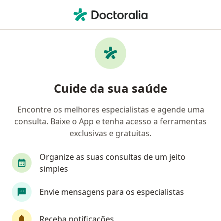
Men
Cirurgião Plástico • Campo Grande, Mato Grosso do Sul MS
Filtros
Convênio
Mapa
Cirurgiões plásticos em Campo Grande
Cuide da sua saúde
Encontre os melhores especialistas e agende uma
Qual é o seu convênio?
consulta. Baixe o App e tenha acesso a ferramentas
Unimed
Cassems
Cassi
Servimed (IM
exclusivas e gratuitas.
Organize as suas consultas de um jeito
simples
Envie mensagens para os especialistas
Receba notificações