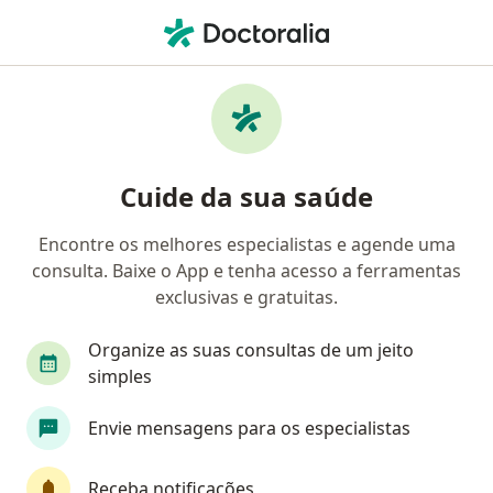
Men
Osteoporose Pós-Menopausa • Passo Fundo, Rio Grande do Sul RS
Filtros
• 1
Mapa
Profissionais com experiência Osteoporose
Cuide da sua saúde
Pós-Menopausa, Passo Fundo
Encontre os melhores especialistas e agende uma
consulta. Baixe o App e tenha acesso a ferramentas
Qual especialização você está procurando?
exclusivas e gratuitas.
Geriatra
Fisioterapeuta
Fonoaudiólogo
Organize as suas consultas de um jeito
simples
Envie mensagens para os especialistas
Receba notificações