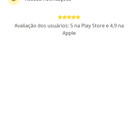
Dra. Jaqueline Machado
Avaliação dos usuários: 5 na Play Store e 4,9 na
Geriatra
Apple
102 opiniões
CRM RS 44850
RQE Nº: 41405
Endereço 1
Endereço 2
Teleconsulta
Rua Uruguai 1932 - Sala 202, Edifício Medical Care, Passo Fundo
•
Mapa
Signore Clínica de Envelhecimento Humano
Consulta geriatria
R$ 520
Esse especialista não oferece agendamento online para esse endereço.
Solicite um atendimento