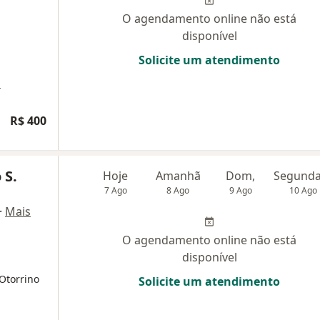
O agendamento online não está
disponível
Solicite um atendimento
a
R$ 400
 S.
Hoje
Amanhã
Dom,
7 Ago
8 Ago
9 Ago
10 Ago
·
Mais
O agendamento online não está
disponível
Otorrino
Solicite um atendimento