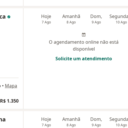
ica
Hoje
Amanhã
Dom,
7 Ago
8 Ago
9 Ago
10 Ago
O agendamento online não está
disponível
Solicite um atendimento
o
•
Mapa
R$ 1.350
ina
Hoje
Amanhã
Dom,
7 Ago
8 Ago
9 Ago
10 Ago