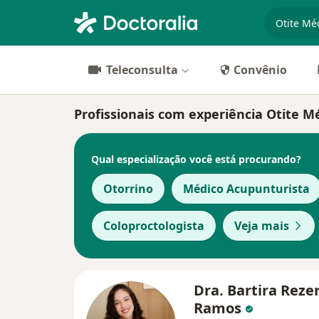
especiali
Teleconsulta
Convênio
Profissionais com experiência Otite M
Qual especialização você está procurando?
Otorrino
Médico Acupunturista
Coloproctologista
Veja mais
Dra. Bartira Reze
Ramos