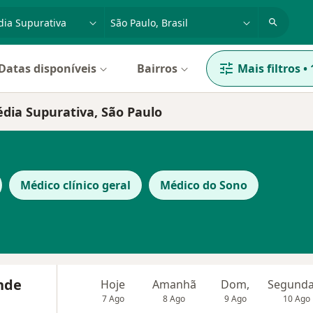
dade, doença ou nome
cidade ou região
Datas disponíveis
Bairros
Mais filtros
•
édia Supurativa, São Paulo
Médico clínico geral
Médico do Sono
nde
Hoje
Amanhã
Dom,
7 Ago
8 Ago
9 Ago
10 Ago