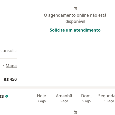
O agendamento online não está
disponível
Solicite um atendimento
econsulta 2
•
Mapa
R$ 450
tes
Hoje
Amanhã
Dom,
7 Ago
8 Ago
9 Ago
10 Ago