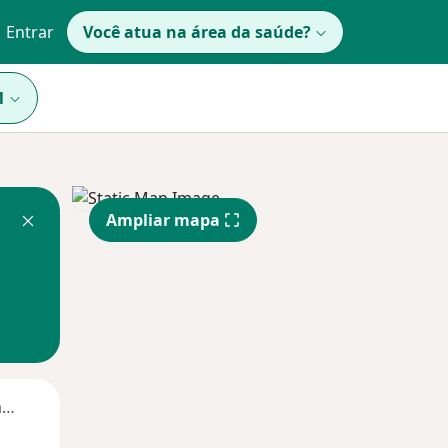
Entrar
Você atua na área da saúde?
1
Ampliar mapa
Segunda-feira
Ter,
Qua
Qui,
11 Ago
12 Ago
13 Ago