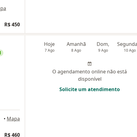
pa
R$ 450
Hoje
Amanhã
Dom,
7 Ago
8 Ago
9 Ago
10 Ago
l
O agendamento online não está
disponível
Solicite um atendimento
•
Mapa
R$ 460