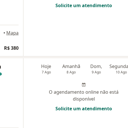
Solicite um atendimento
•
Mapa
R$ 380
a
Hoje
Amanhã
Dom,
7 Ago
8 Ago
9 Ago
10 Ago
O agendamento online não está
disponível
Solicite um atendimento