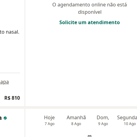
O agendamento online não está
disponível
Solicite um atendimento
to nasal.
apa
R$ 810
ra
Hoje
Amanhã
Dom,
7 Ago
8 Ago
9 Ago
10 Ago