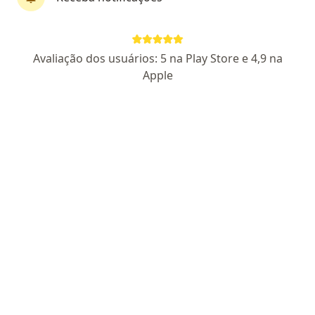
Dra. Marilia Yuri Maeda
Avaliação dos usuários: 5 na Play Store e 4,9 na
·
Mais
Otorrino
Apple
21 opiniões
CRM 144556 SP - RQE 51193
Endereço
Teleconsulta
Rua Frei Caneca, 1246 - conj 71, São Paulo
•
Mapa
Dra. Marilia Maeda
Nasofibrolaringoscopia
R$ 380
Esse especialista não oferece agendamento online para esse endereço.
Solicite um atendimento