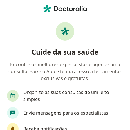
Men
Otorrinolaringopatias • São Paulo, Brasil
Filtros
• 1
Convênio
Mapa
Profissionais com experiência
Cuide da sua saúde
Otorrinolaringopatias, São Paulo
Encontre os melhores especialistas e agende uma
consulta. Baixe o App e tenha acesso a ferramentas
Qual especialização você está procurando?
exclusivas e gratuitas.
Otorrino
Médico Acupunturista
Fonoaudi
Organize as suas consultas de um jeito
simples
Envie mensagens para os especialistas
Receba notificações