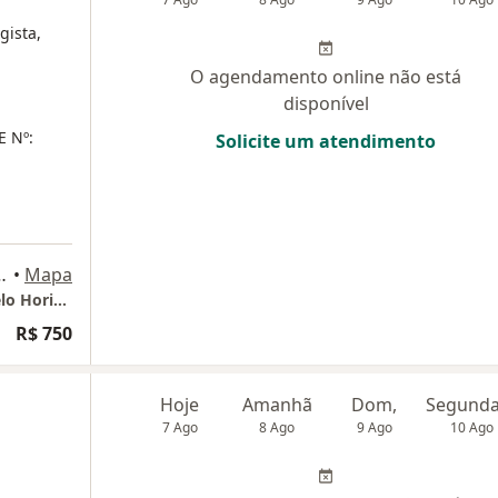
gista,
O agendamento online não está
disponível
E Nº:
Solicite um atendimento
is, sala 01, Belo Horizonte
•
Mapa
Consultório Principal - Santo Agostinho / Belo Horizonte
R$ 750
Hoje
Amanhã
Dom,
7 Ago
8 Ago
9 Ago
10 Ago