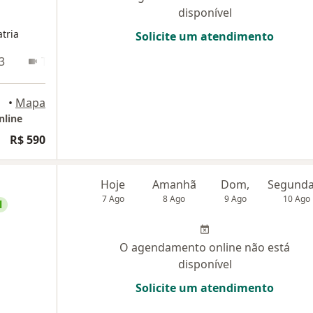
disponível
tria
Solicite um atendimento
3
Teleconsulta
zonte
•
Mapa
nline
R$ 590
Hoje
Amanhã
Dom,
7 Ago
8 Ago
9 Ago
10 Ago
l
O agendamento online não está
disponível
Solicite um atendimento