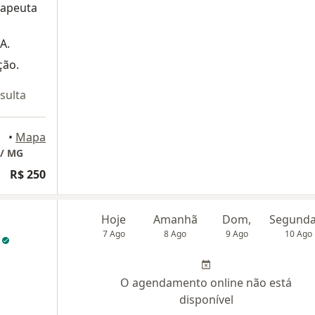
rapeuta
A.
ção.
sulta
•
Mapa
 / MG
R$ 250
Hoje
Amanhã
Dom,
7 Ago
8 Ago
9 Ago
10 Ago
z
O agendamento online não está
disponível