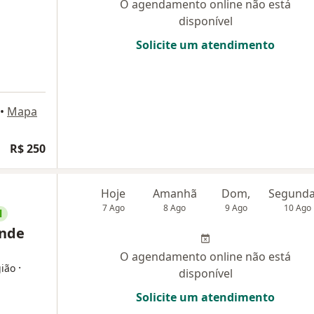
O agendamento online não está
disponível
Solicite um atendimento
•
Mapa
R$ 250
Hoje
Amanhã
Dom,
7 Ago
8 Ago
9 Ago
10 Ago
l
ende
O agendamento online não está
·
gião
disponível
Solicite um atendimento