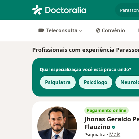
especiali
Teleconsulta
Convênio
Profissionais com experiência Parasso
Qual especialização você está procurando?
Psiquiatra
Psicólogo
Neurol
Pagamento online
Jhonas Geraldo P
Flauzino
·
Mais
Psiquiatra