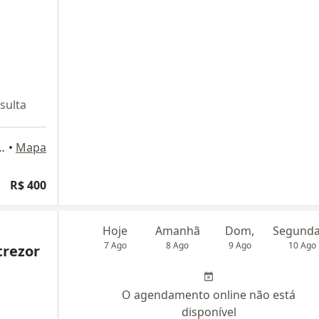
sulta
, nº 2000, Belo Horizonte
•
Mapa
R$ 400
Hoje
Amanhã
Dom,
7 Ago
8 Ago
9 Ago
10 Ago
trezor
O agendamento online não está
disponível