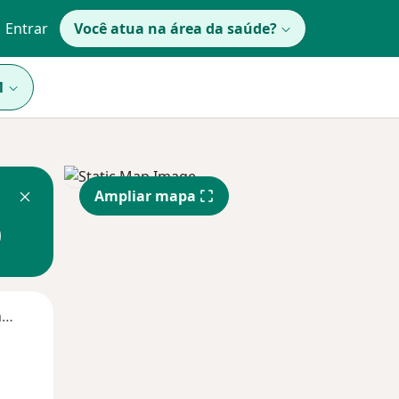
Entrar
Você atua na área da saúde?
1
Ampliar mapa
Segunda-feira
Ter,
Qua
Qui,
11 Ago
12 Ago
13 Ago