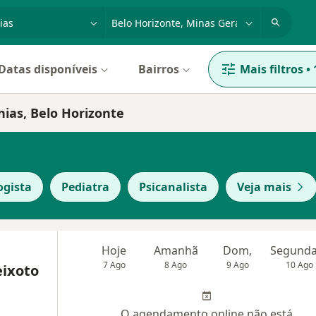
dade, doença ou nome
cidade ou região
Datas disponíveis
Bairros
Mais filtros
•
nias, Belo Horizonte
ogista
Pediatra
Psicanalista
Veja mais
Hoje
Amanhã
Dom,
7 Ago
8 Ago
9 Ago
10 Ago
eixoto
O agendamento online não está