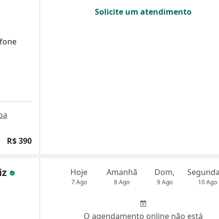
Solicite um atendimento
fone
pa
R$ 390
iz
Hoje
Amanhã
Dom,
7 Ago
8 Ago
9 Ago
10 Ago
O agendamento online não está