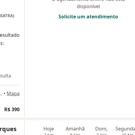
disponível
UIATRA)
Solicite um atendimento
resultado
s:
sulta
, 500 - sala 609, Nova Lima
•
Mapa
R$ 390
rques
Hoje
Amanhã
Dom,
7 Ago
8 Ago
9 Ago
10 Ago