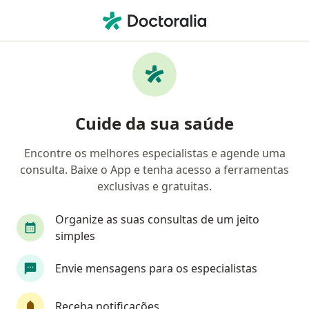
Men
Perda Auditiva • Porto Alegre, Rio Grande do Sul RS
Filtros
• 1
Convênio
Mapa
Profissionais com experiência Perda
Cuide da sua saúde
Auditiva, Porto Alegre
Encontre os melhores especialistas e agende uma
consulta. Baixe o App e tenha acesso a ferramentas
Qual especialização você está procurando?
exclusivas e gratuitas.
Otorrino
Fonoaudiólogo
Cirurgião de cab
Organize as suas consultas de um jeito
simples
Envie mensagens para os especialistas
Receba notificações