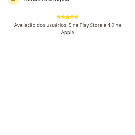
Dra. Priscila Pagioro
Avaliação dos usuários: 5 na Play Store e 4,9 na
·
Mais
Ortodontista, Dentista
Apple
36 opiniões
CRO DF-CD-5835
SGAS 915 915, Brasília
•
Mapa
Priscila Pagioro Ortodontia
Esse especialista não oferece agendamento online para esse endereço.
Solicite um atendimento