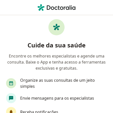
Men
Periodontite • Águas Claras, FD
Filtros
• 1
Convênio
Mapa
Profissionais com experiência Periodontite,
Cuide da sua saúde
Águas Claras
Encontre os melhores especialistas e agende uma
consulta. Baixe o App e tenha acesso a ferramentas
Qual especialização você está procurando?
exclusivas e gratuitas.
Dentista
Ortodontista
Odontopediatra
Organize as suas consultas de um jeito
simples
Envie mensagens para os especialistas
Receba notificações